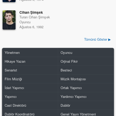
Cihan Şimşek
Turan Cihan Şimşek
Oyuncu
Ağustos 6, 1992
Tümünü Göster ▶
Yönetmen
Oyuncu
Hikaye Yazarı
Orjinal Fikir
Senarist
Besteci
Film Müziği
Müzik Montajcısı
İdari Yapımcı
Ortak Yapımcı
Yapımcı
Yardımcı Yapımcı
Cast Direktörü
Dublör
Dublör Koordinatörü
Genel Yayın Yönetmeni