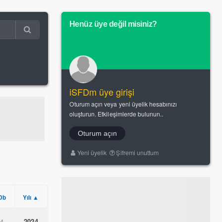
Henüz üye değil misiniz?
iSFDm üye girişi
Oturum açın veya yeni üyelik hesabınızı
oluşturun. Etkileşimlerde bulunun..
Oturum açın
Yeni üyelik
Şifremi unuttum
Db
Yılı ▲
.4
2024