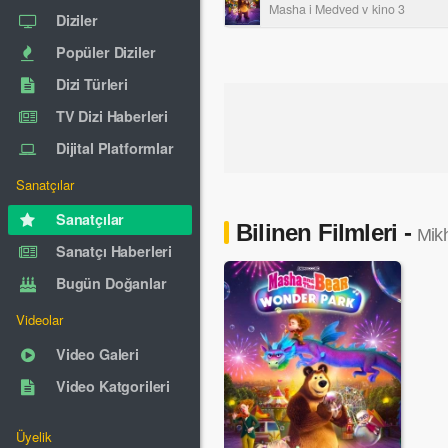
Masha i Medved v kino 3
Diziler
Popüler Diziler
Dizi Türleri
TV Dizi Haberleri
Dijital Platformlar
Sanatçılar
Sanatçılar
Bilinen Filmleri -
Mik
Sanatçı Haberleri
Bugün Doğanlar
Videolar
Video Galeri
Video Katgorileri
Üyelik