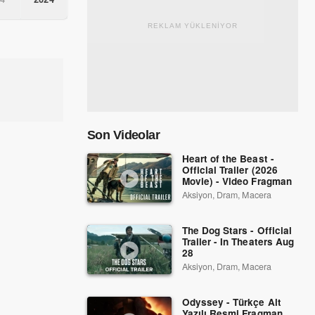
REKLAM YÜKLENİYOR
Son Videolar
Heart of the Beast -
Official Trailer (2026
Movie) - Video Fragman
Aksiyon, Dram, Macera
The Dog Stars - Official
Trailer - In Theaters Aug
28
Aksiyon, Dram, Macera
Odyssey - Türkçe Alt
Yazılı Resmi Fragman