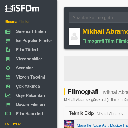
Sinema Filmler
Mikhail Abram
Sinema Filmleri
En Popüler Filmler
Filmografi Tüm Filmle
Film Türleri
Vizyondakiler
Seanslar
Vizyon Takvimi
Çok Yakında
Filmografi
- Mikhail Ab
Gişe Rakamları
Mikhail Abramov görev aldığı filmlerin tüm 
Devam Filmleri
Teknik Ekip
Film Haberleri
- Mikhail Abramov
TV Diziler
Maşa İle Koca Ayı: Mucize Pa