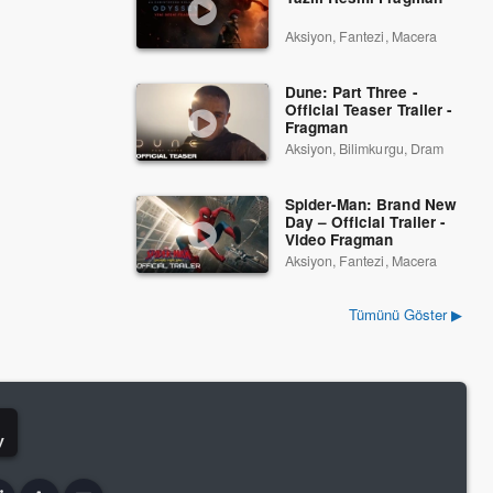
Aksiyon, Fantezi, Macera
Dune: Part Three -
Official Teaser Trailer -
Fragman
Aksiyon, Bilimkurgu, Dram
Spider-Man: Brand New
Day – Official Trailer -
Video Fragman
Aksiyon, Fantezi, Macera
Tümünü Göster ▶
y