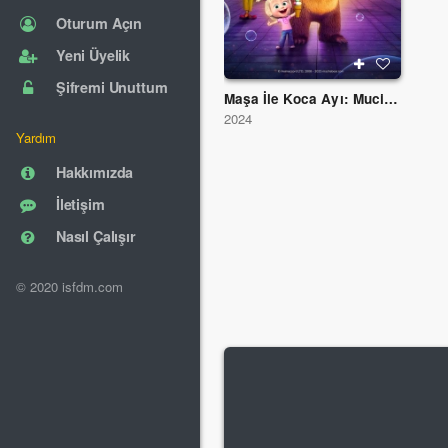
Oturum Açın
Yeni Üyelik
Şifremi Unuttum
Maşa İle Koca Ayı: Mucize Parkı
2024
Yardım
Hakkımızda
İletişim
Nasıl Çalışır
© 2020 isfdm.com