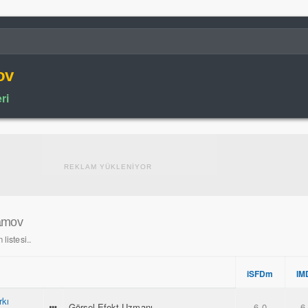
ov
ri
REKLAM YÜKLENİYOR
ramov
listesi..
iSFDm
IM
rkı
Görsel Efekt Uzmanı
6.0
6