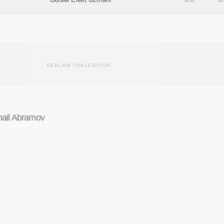
REKLAM YÜKLENİYOR
hail Abramov