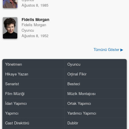
Ağustos 8, 1985
Fidelis Morgan
Fidelis Morgan
Oyuncu
Ağustos 8, 1952
Tümünü Göster ▶
Yönetmen
Oyuncu
Hikaye Yazarı
Orjinal Fikir
Senarist
Besteci
Film Müziği
Müzik Montajcısı
İdari Yapımcı
Ortak Yapımcı
Yapımcı
Yardımcı Yapımcı
Cast Direktörü
Dublör