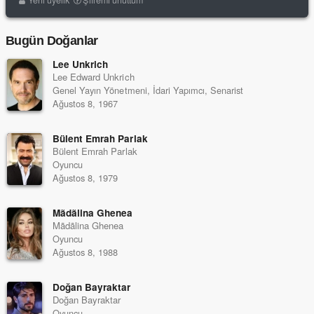
Yeni üyelik
Şifremi unuttum
Bugün Doğanlar
Lee Unkrich
Lee Edward Unkrich
Genel Yayın Yönetmeni, İdari Yapımcı, Senarist
Ağustos 8, 1967
Bülent Emrah Parlak
Bülent Emrah Parlak
Oyuncu
Ağustos 8, 1979
Mãdãlina Ghenea
Mãdãlina Ghenea
Oyuncu
Ağustos 8, 1988
Doğan Bayraktar
Doğan Bayraktar
Oyuncu