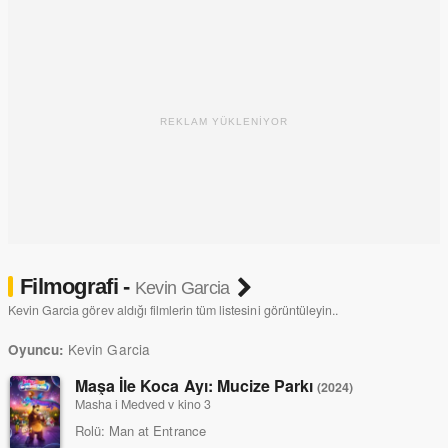
REKLAM YÜKLENİYOR
Filmografi -
Kevin Garcia
Kevin Garcia görev aldığı filmlerin tüm listesini görüntüleyin..
Kevin Garcia
Oyuncu:
Maşa İle Koca Ayı: Mucize Parkı
(2024)
Masha i Medved v kino 3
Rolü:
Man at Entrance