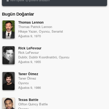
Yeni üyelik
Şifremi unuttum
Bugün Doğanlar
Thomas Lennon
Thomas Patrick Lennon
Hikaye Yazarı, Oyuncu, Senarist
Ağustos 9, 1970
Rick LeFevour
Rick LeFevour
Dublör, Dublör Koordinatörü, Oyuncu
Ağustos 9, 1955
Taner Ölmez
Taner Ölmez
Oyuncu
Ağustos 9, 1986
Texas Battle
Clifton Quincy Battle
Oyuncu