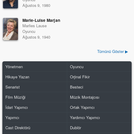
Ağustos 9, 1980
Marie-Luise Marjan
Marlies Lause
Oyuncu
Ağustos 9, 1940
Tümünü Göster ▶
Yönetmen
Oyuncu
Hikaye Yazarı
Orjinal Fikir
Senarist
Besteci
Film Müziği
Müzik Montajcısı
İdari Yapımcı
Ortak Yapımcı
Yapımcı
Yardımcı Yapımcı
Cast Direktörü
Dublör