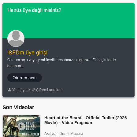
Henüz üye değil misiniz?
iSFDm üye girişi
Oturum açın veya yeni üyelik hesabınızı oluşturun. Etkileşimlerde
bulunun..
Oturum açın
Yeni üyelik
Şifremi unuttum
Son Videolar
Heart of the Beast - Official Trailer (2026
Movie) - Video Fragman
Aksiyon, Dram, Macera