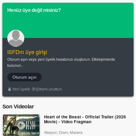
Henüz üye değil misiniz?
iSFDm üye girişi
Oturum açın veya yeni üyelik hesabınızı oluşturun. Etkileşimlerde
bulunun..
Oturum açın
Yeni üyelik
Şifremi unuttum
Son Videolar
Heart of the Beast - Official Trailer (2026
Movie) - Video Fragman
Aksiyon, Dram, Macera