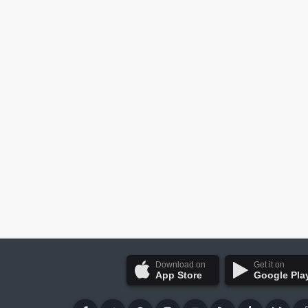
Download on
Get it on
App Store
Google Pla