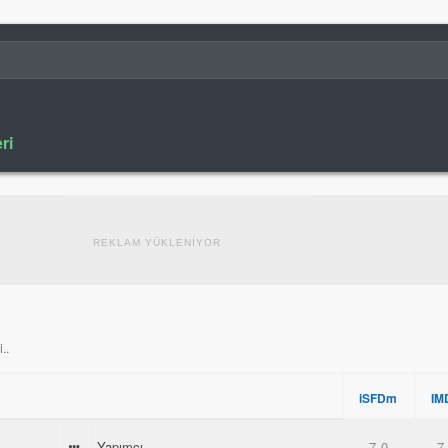
ri
REKLAM YÜKLENİYOR
..
iSFDm
IM
Yapımcı
7.0
7