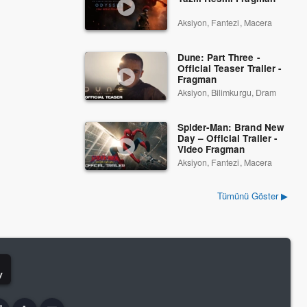
Aksiyon, Fantezi, Macera
Dune: Part Three -
Official Teaser Trailer -
Fragman
Aksiyon, Bilimkurgu, Dram
Spider-Man: Brand New
Day – Official Trailer -
Video Fragman
Aksiyon, Fantezi, Macera
Tümünü Göster ▶
y