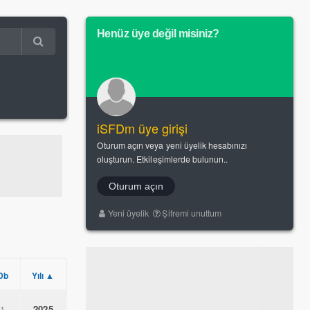
Henüz üye değil misiniz?
iSFDm üye girişi
Oturum açın veya yeni üyelik hesabınızı
oluşturun. Etkileşimlerde bulunun..
Oturum açın
Yeni üyelik
Şifremi unuttum
Db
Yılı ▲
.1
2025