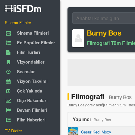
Sinema Filmler
Burny Bos
Sinema Filmleri
En Popüler Filmler
Filmografi Tüm Filmle
Film Türleri
Vizyondakiler
Seanslar
Vizyon Takvimi
Çok Yakında
Filmografi
- Burny Bos
Gişe Rakamları
Burny Bos görev aldığı filmlerin tüm listesi
Devam Filmleri
Yapımcı
Film Haberleri
- Burny Bos
TV Diziler
Cesur Kedi Moxy