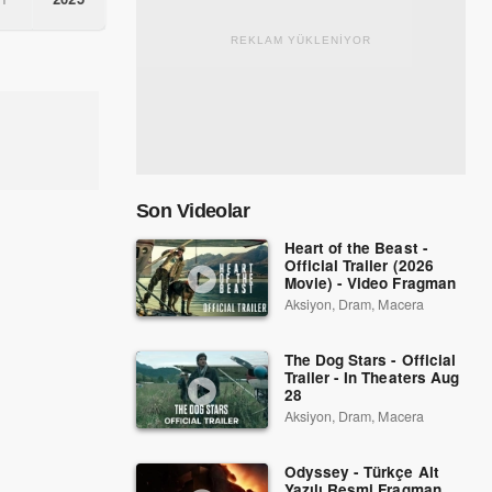
REKLAM YÜKLENİYOR
Son Videolar
Heart of the Beast -
Official Trailer (2026
Movie) - Video Fragman
Aksiyon, Dram, Macera
The Dog Stars - Official
Trailer - In Theaters Aug
28
Aksiyon, Dram, Macera
Odyssey - Türkçe Alt
Yazılı Resmi Fragman