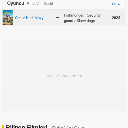
Oyuncu
- Peter Van Gucht
Yılı ▲
Fishmonger / Security
Cesur Kedi Moxy
2025
guard / Show dogs
REKLAM YÜKLENİYOR
Bilinen Filmleri -