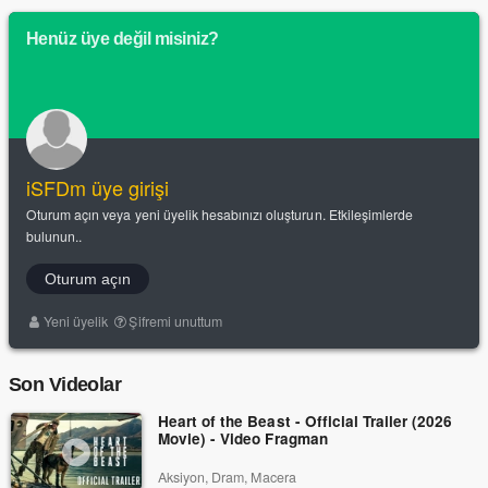
Henüz üye değil misiniz?
iSFDm üye girişi
Oturum açın veya yeni üyelik hesabınızı oluşturun. Etkileşimlerde
bulunun..
Oturum açın
Yeni üyelik
Şifremi unuttum
Son Videolar
Heart of the Beast - Official Trailer (2026
Movie) - Video Fragman
Aksiyon, Dram, Macera