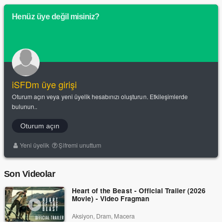
Henüz üye değil misiniz?
iSFDm üye girişi
Oturum açın veya yeni üyelik hesabınızı oluşturun. Etkileşimlerde
bulunun..
Oturum açın
Yeni üyelik
Şifremi unuttum
Son Videolar
Heart of the Beast - Official Trailer (2026
Movie) - Video Fragman
Aksiyon, Dram, Macera