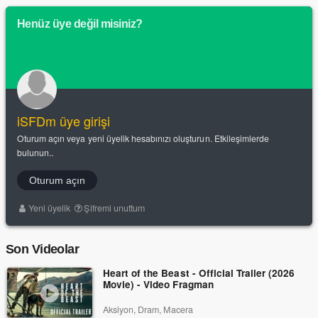
Henüz üye değil misiniz?
iSFDm üye girişi
Oturum açın veya yeni üyelik hesabınızı oluşturun. Etkileşimlerde
bulunun..
Oturum açın
Yeni üyelik
Şifremi unuttum
Son Videolar
Heart of the Beast - Official Trailer (2026
Movie) - Video Fragman
Aksiyon, Dram, Macera