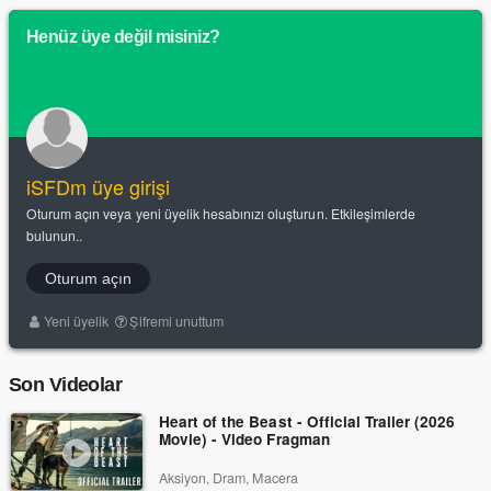
Henüz üye değil misiniz?
iSFDm üye girişi
Oturum açın veya yeni üyelik hesabınızı oluşturun. Etkileşimlerde
bulunun..
Oturum açın
Yeni üyelik
Şifremi unuttum
Son Videolar
Heart of the Beast - Official Trailer (2026
Movie) - Video Fragman
Aksiyon, Dram, Macera