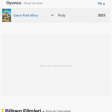
Oyuncu
- Roué Verveer
Yılı ▲
Cesur Kedi Moxy
Rudy
2025
REKLAM YÜKLENİYOR
Bilinen Filmleri -
Roué Verveer