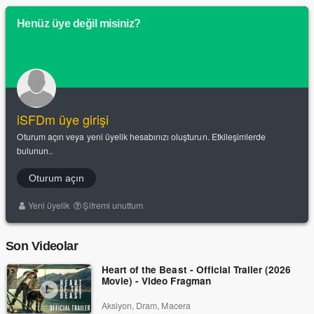
Henüz üye değil misiniz?
iSFDm üye girişi
Oturum açın veya yeni üyelik hesabınızı oluşturun. Etkileşimlerde
bulunun..
Oturum açın
Yeni üyelik
Şifremi unuttum
Son Videolar
Heart of the Beast - Official Trailer (2026
Movie) - Video Fragman
Aksiyon, Dram, Macera