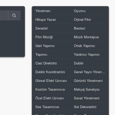
Yönetmen
Oyuncu
Hikaye Yazarı
Orjinal Fikir
Senarist
Besteci
Film Müziği
Müzik Montajcısı
İdari Yapımcı
Ortak Yapımcı
Yapımcı
Yardımcı Yapımcı
Cast Direktörü
Dublör
Dublör Koordinatörü
Genel Yayın Yönetmeni
Görsel Efekt Uzmanı
Görüntü Yönetmeni
Kostüm Tasarımcısı
Makyaj Sanatçısı
Özel Efekt Uzmanı
Sanat Yönetmeni
Ses Tasarımcısı
Set Dekoratörü