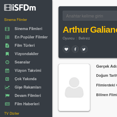
Sinema Filmler
Arthur Galian
Sinema Filmleri
En Popüler Filmler
Oyuncu
|
Belirsiz
Film Türleri
Vizyondakiler
Seanslar
Gerçek Adı
Vizyon Takvimi
Doğum Tarih
Çok Yakında
Filmlerdeki 
Gişe Rakamları
Bilinen Filml
Devam Filmleri
Film Haberleri
TV Diziler