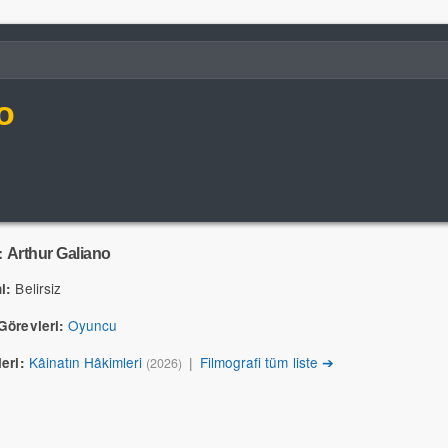
o
:
Arthur Galiano
Belirsiz
i:
Oyuncu
Görevleri:
Kâinatın Hâkimleri
|
Filmografi tüm liste ➔
eri:
(2026)