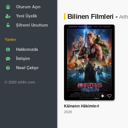
Oturum Açın
Bilinen Filmleri -
Yeni Üyelik
Arth
Şifremi Unuttum
Yardım
Hakkımızda
İletişim
Nasıl Çalışır
© 2020 isfdm.com
Kâinatın Hâkimleri
2026