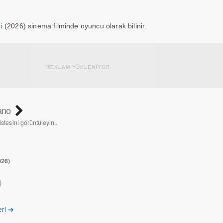
i
(2026) sinema filminde oyuncu olarak bilinir.
REKLAM YÜKLENİYOR
ano
istesini görüntüleyin..
026)
)
eri ➔