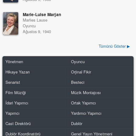
Marie-Luise Marjan
Marlies Lause
Oyuncu
Ağustos 9, 1940
Tümünü Göster ▶
Yönetmen
Oyuncu
Hikaye Yazarı
Orjinal Fikir
Senarist
Besteci
Film Müziği
Müzik Montajcısı
İdari Yapımcı
Ortak Yapımcı
Yapımcı
Yardımcı Yapımcı
Cast Direktörü
Dublör
Dublör Koordinatörü
Genel Yayın Yönetmeni