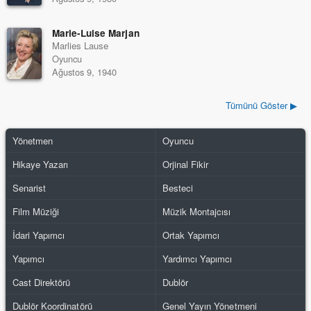
Marie-Luise Marjan
Marlies Lause
Oyuncu
Ağustos 9, 1940
Tümünü Göster ▶
Yönetmen
Oyuncu
Hikaye Yazarı
Orjinal Fikir
Senarist
Besteci
Film Müziği
Müzik Montajcısı
İdari Yapımcı
Ortak Yapımcı
Yapımcı
Yardımcı Yapımcı
Cast Direktörü
Dublör
Dublör Koordinatörü
Genel Yayın Yönetmeni