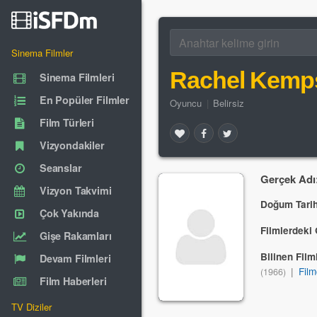
Sinema Filmler
Rachel Kemp
Sinema Filmleri
En Popüler Filmler
Oyuncu
|
Belirsiz
Film Türleri
Vizyondakiler
Seanslar
Gerçek Adı
Vizyon Takvimi
Doğum Tarih
Çok Yakında
Filmlerdeki 
Gişe Rakamları
Bilinen Filml
Devam Filmleri
|
Film
(1966)
Film Haberleri
TV Diziler