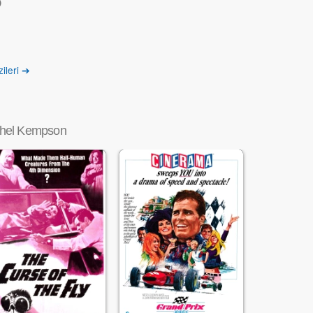
)
ileri ➔
hel Kempson