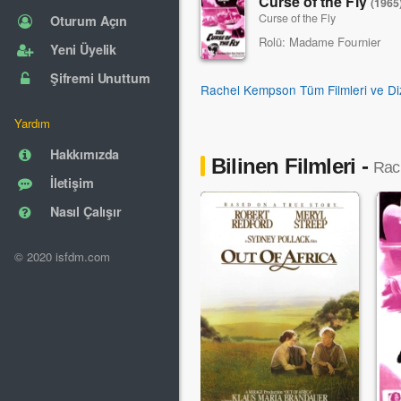
Curse of the Fly
(1965
Curse of the Fly
Oturum Açın
Rolü:
Madame Fournier
Yeni Üyelik
Şifremi Unuttum
Rachel Kempson Tüm Filmleri ve Diz
Yardım
Hakkımızda
Bilinen Filmleri -
Rac
İletişim
Nasıl Çalışır
© 2020 isfdm.com