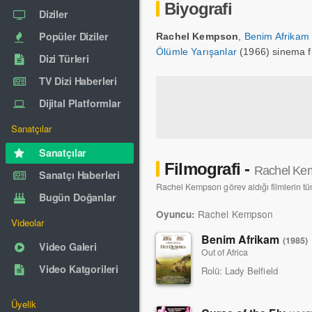
Biyografi
Diziler
Popüler Diziler
Rachel Kempson
,
Benim Afrikam
Ölümle Yarışanlar
(1966) sinema fi
Dizi Türleri
TV Dizi Haberleri
Dijital Platformlar
Sanatçılar
Sanatçılar
Filmografi -
Rachel Ke
Sanatçı Haberleri
Rachel Kempson görev aldığı filmlerin tüm
Bugün Doğanlar
Rachel Kempson
Oyuncu:
Videolar
Benim Afrikam
(1985)
Video Galeri
Out of Africa
Video Katgorileri
Rolü:
Lady Belfield
Üyelik