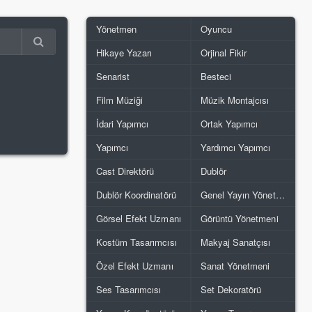
Yönetmen
Oyuncu
Hikaye Yazarı
Orjinal Fikir
Senarist
Besteci
Film Müziği
Müzik Montajcısı
İdari Yapımcı
Ortak Yapımcı
Yapımcı
Yardımcı Yapımcı
Cast Direktörü
Dublör
Dublör Koordinatörü
Genel Yayın Yönetmeni
Görsel Efekt Uzmanı
Görüntü Yönetmeni
Kostüm Tasarımcısı
Makyaj Sanatçısı
Özel Efekt Uzmanı
Sanat Yönetmeni
Ses Tasarımcısı
Set Dekoratörü