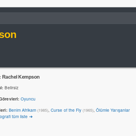
son
:
Rachel Kempson
Belirsiz
i:
Oyuncu
Görevleri:
Benim Afrikam
,
Curse of the Fly
,
Ölümle Yarışanlar
eri:
(1985)
(1965)
ografi tüm liste ➔