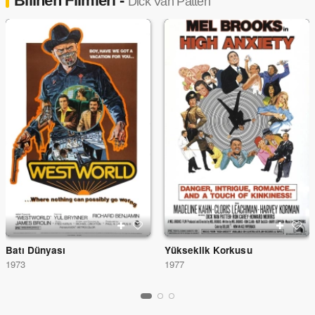
Bilinen Filmleri -
Dick Van Patten
Batı Dünyası
Yükseklik Korkusu
1973
1977