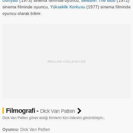
Dünyası
(1973) sinema filminde oyuncu,
Beware! The Blob
(1972)
sinema filminde oyuncu,
Yükseklik Korkusu
(1977) sinema filminde
oyuncu olarak bilinir.
REKLAM YÜKLENİYOR
Filmografi -
Dick Van Patten
Dick Van Patten görev aldığı filmlerin tüm listesini görüntüleyin..
Dick Van Patten
Oyuncu: