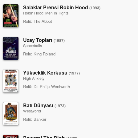
Salaklar Prensi Robin Hood
(1993)
Robin Hood: Men in Tights
Rolü:
The Abbot
Uzay Topları
(1987)
Spaceballs
Rolü:
King Roland
Yükseklik Korkusu
(1977)
High Anxiety
Rolü:
Dr. Philip Wentworth
Batı Dünyası
(1973)
Westworld
Rolü:
Banker
Beware! The Blob