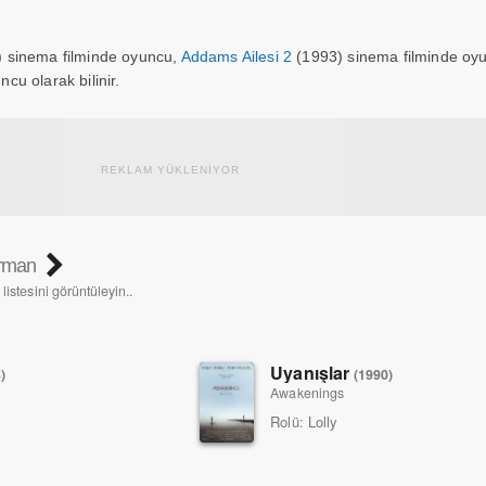
 sinema filminde oyuncu,
Addams Ailesi 2
(1993) sinema filminde oy
cu olarak bilinir.
REKLAM YÜKLENİYOR
erman
listesini görüntüleyin..
Uyanışlar
)
(1990)
Awakenings
Rolü:
Lolly