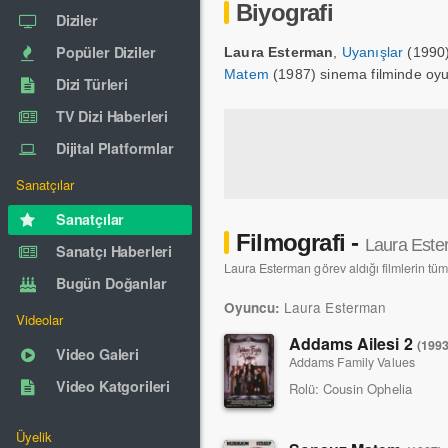
Biyografi
Diziler
Popüler Diziler
Laura Esterman
,
Uyanışlar
(1990)
Matem
(1987) sinema filminde oyun
Dizi Türleri
TV Dizi Haberleri
Dijital Platformlar
Sanatçılar
Sanatçılar
Filmografi -
Laura Est
Sanatçı Haberleri
Laura Esterman görev aldığı filmlerin tüm 
Bugün Doğanlar
Laura Esterman
Oyuncu:
Videolar
Addams Ailesi 2
(1993
Video Galeri
Addams Family Values
Video Katgorileri
Rolü:
Cousin Ophelia
Üyelik