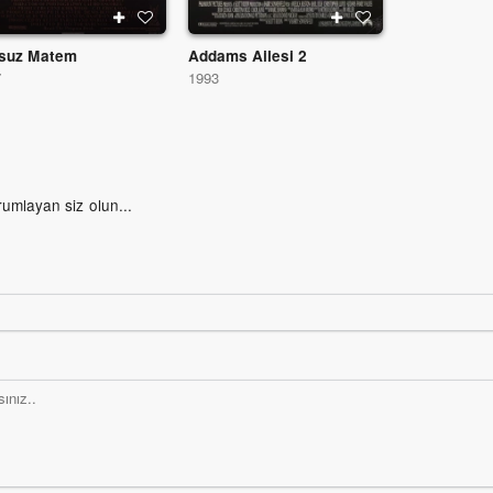
suz Matem
Addams Ailesi 2
7
1993
rumlayan siz olun...