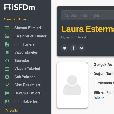
Sinema Filmler
Laura Esterm
Sinema Filmleri
En Popüler Filmler
Oyuncu
|
Belirsiz
Film Türleri
Vizyondakiler
Seanslar
Gerçek Adı
Vizyon Takvimi
Doğum Tarih
Çok Yakında
Filmlerdeki 
Gişe Rakamları
Bilinen Filml
Devam Filmleri
liste ➔
Film Haberleri
TV Diziler