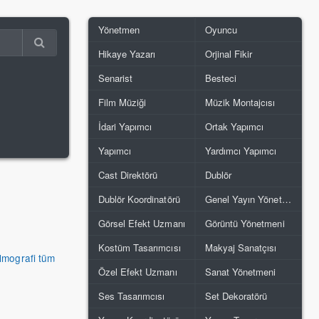
Yönetmen
Oyuncu
Hikaye Yazarı
Orjinal Fikir
Senarist
Besteci
Film Müziği
Müzik Montajcısı
İdari Yapımcı
Ortak Yapımcı
Yapımcı
Yardımcı Yapımcı
Cast Direktörü
Dublör
Dublör Koordinatörü
Genel Yayın Yönetmeni
Görsel Efekt Uzmanı
Görüntü Yönetmeni
Kostüm Tasarımcısı
Makyaj Sanatçısı
ilmografi tüm
Özel Efekt Uzmanı
Sanat Yönetmeni
Ses Tasarımcısı
Set Dekoratörü