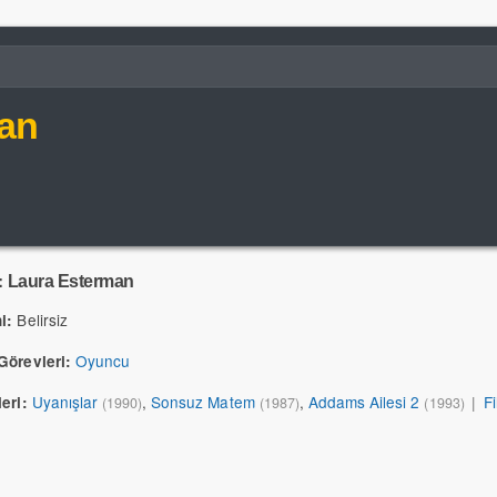
an
:
Laura Esterman
Belirsiz
i:
Oyuncu
Görevleri:
Uyanışlar
,
Sonsuz Matem
,
Addams Ailesi 2
|
F
eri:
(1990)
(1987)
(1993)