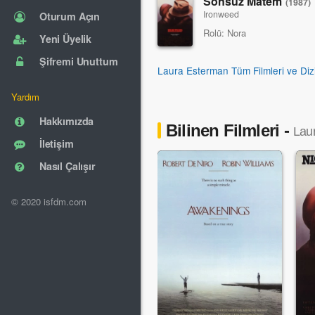
Sonsuz Matem
(1987)
Ironweed
Oturum Açın
Rolü:
Nora
Yeni Üyelik
Şifremi Unuttum
Laura Esterman Tüm Filmleri ve Dizi
Yardım
Hakkımızda
Bilinen Filmleri -
Lau
İletişim
Nasıl Çalışır
© 2020 isfdm.com