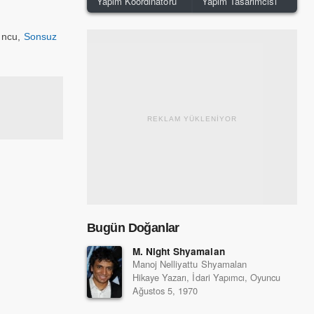
Yapım Koordinatörü
Yapım Tasarımcısı
uncu,
Sonsuz
REKLAM YÜKLENİYOR
Bugün Doğanlar
M. Night Shyamalan
Manoj Nelliyattu Shyamalan
Hikaye Yazarı, İdari Yapımcı, Oyuncu
Ağustos 5, 1970