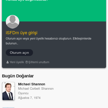
iSFDm üye girişi
Oturum açın veya yeni üyelik hesabınızı oluşturun. Etkileşimlerde
bulunun..
Oturum açın
Yeni üyelik
Şifremi unuttum
Bugün Doğanlar
Michael Shannon
Michael Corbett Shannon
Oyuncu
Ağustos 7, 1974