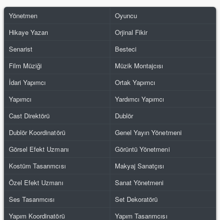
Yönetmen
Oyuncu
Hikaye Yazarı
Orjinal Fikir
Senarist
Besteci
Film Müziği
Müzik Montajcısı
İdari Yapımcı
Ortak Yapımcı
Yapımcı
Yardımcı Yapımcı
Cast Direktörü
Dublör
Dublör Koordinatörü
Genel Yayın Yönetmeni
Görsel Efekt Uzmanı
Görüntü Yönetmeni
Kostüm Tasarımcısı
Makyaj Sanatçısı
Özel Efekt Uzmanı
Sanat Yönetmeni
Ses Tasarımcısı
Set Dekoratörü
Yapım Koordinatörü
Yapım Tasarımcısı