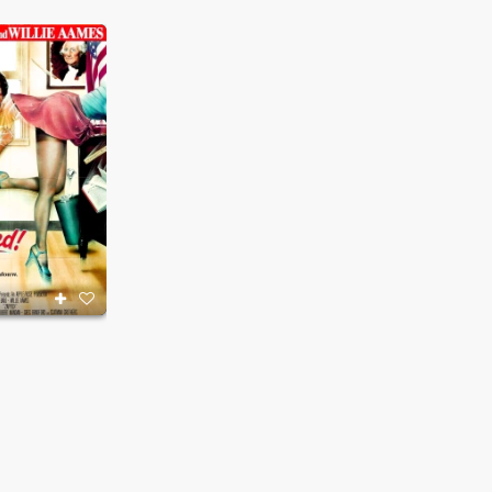
Öldürme Arzusu 4
13. Cuma
1987
1980