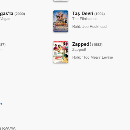
gas'ta
Taş Devri
(2000)
(1994)
k Vegas
The Flintstones
Rolü:
Joe Rockhead
Zapped!
987)
(1982)
wn
Zapped!
Rolü:
'Too Mean' Levine
 ➔
n Keyes