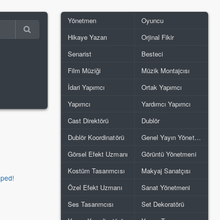
Yönetmen
Oyuncu
Hikaye Yazarı
Orjinal Fikir
Senarist
Besteci
Film Müziği
Müzik Montajcısı
İdari Yapımcı
Ortak Yapımcı
Yapımcı
Yardımcı Yapımcı
Cast Direktörü
Dublör
Dublör Koordinatörü
Genel Yayın Yönetmeni
Görsel Efekt Uzmanı
Görüntü Yönetmeni
Kostüm Tasarımcısı
Makyaj Sanatçısı
ped!
Özel Efekt Uzmanı
Sanat Yönetmeni
Ses Tasarımcısı
Set Dekoratörü