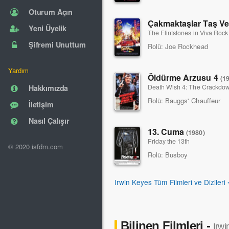
Oturum Açın
Çakmaktaşlar Taş Ve
Yeni Üyelik
The Flintstones in Viva Roc
Şifremi Unuttum
Rolü:
Joe Rockhead
Yardım
Öldürme Arzusu 4
(1
Death Wish 4: The Crackdo
Hakkımızda
Rolü:
Bauggs' Chauffeur
İletişim
Nasıl Çalışır
13. Cuma
(1980)
Friday the 13th
© 2020 isfdm.com
Rolü:
Busboy
Irwin Keyes Tüm Filmleri ve Dizileri
Bilinen Filmleri -
Irwi