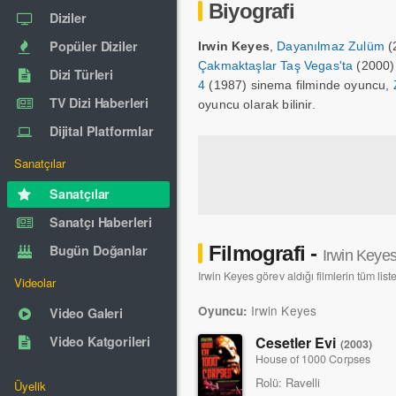
Biyografi
Diziler
Popüler Diziler
Irwin Keyes
,
Dayanılmaz Zulüm
(
Çakmaktaşlar Taş Vegas'ta
(2000)
Dizi Türleri
4
(1987) sinema filminde oyuncu,
TV Dizi Haberleri
oyuncu olarak bilinir.
Dijital Platformlar
Sanatçılar
Sanatçılar
Sanatçı Haberleri
Bugün Doğanlar
Filmografi -
Irwin Keye
Irwin Keyes görev aldığı filmlerin tüm list
Videolar
Irwin Keyes
Oyuncu:
Video Galeri
Cesetler Evi
Video Katgorileri
(2003)
House of 1000 Corpses
Rolü:
Ravelli
Üyelik