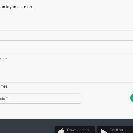
rumlayan siz olun...
nmez!
Download on
Get it on