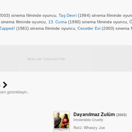
2003) sinema filminde oyuncu,
Taş Devri
(1994) sinema filminde oyun
 sinema filminde oyuncu,
13. Cuma
(1980) sinema filminde oyuncu,
Ö
Zapped!
(1982) sinema filminde oyuncu,
Cesetler Evi
(2003) sinema f
REKLAM YÜKLENİYOR
s
esini görüntüleyin..
Dayanılmaz Zulüm
(2003)
Intolerable Cruelty
Rolü:
Wheezy Joe