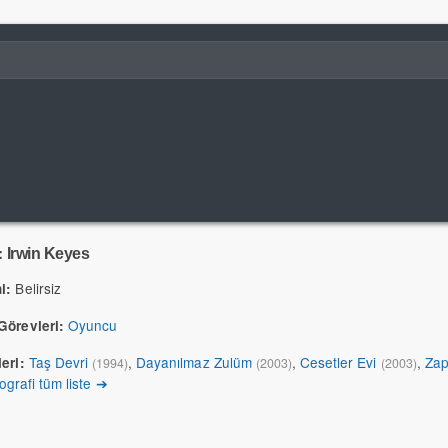
:
Irwin Keyes
Belirsiz
i:
Oyuncu
Görevleri:
Taş Devri
,
Dayanılmaz Zulüm
,
Cesetler Evi
,
Zap
eri:
(1994)
(2003)
(2003)
ografi tüm liste ➔