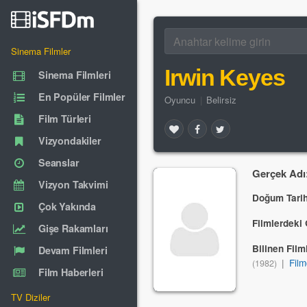
Sinema Filmler
Irwin Keyes
Sinema Filmleri
En Popüler Filmler
Oyuncu
|
Belirsiz
Film Türleri
Vizyondakiler
Seanslar
Gerçek Adı
Vizyon Takvimi
Doğum Tarih
Çok Yakında
Filmlerdeki 
Gişe Rakamları
Bilinen Filml
Devam Filmleri
|
Film
(1982)
Film Haberleri
TV Diziler