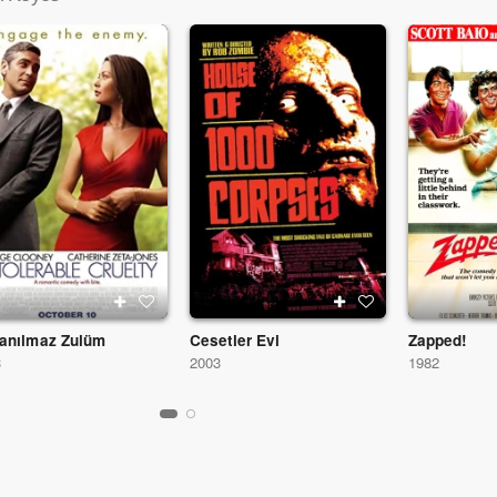
anılmaz Zulüm
Cesetler Evi
Zapped!
3
2003
1982