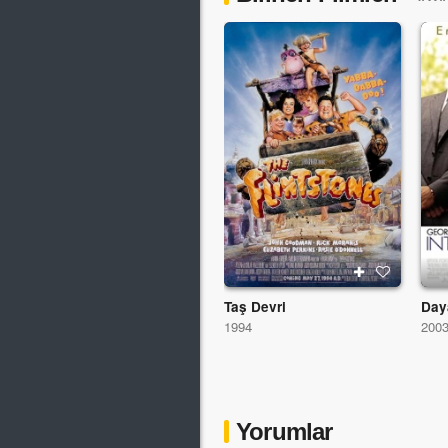
Taş Devri
Day
1994
200
Yorumlar