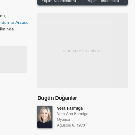
Yapım Koordinatörü
Yapım Tasarımcısı
cu,
ldürme Arzusu
ilminde
REKLAM YÜKLENİYOR
Bugün Doğanlar
Vera Farmiga
Vera Ann Farmiga
Oyuncu
Ağustos 6, 1973