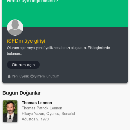
Henüz üye değil misiniz?
iSFDm üye girişi
Oturum açın veya yeni üyelik hesabınızı oluşturun. Etkileşimlerde
bulunun..
Oturum açın
Yeni üyelik
Şifremi unuttum
Bugün Doğanlar
Thomas Lennon
Thomas Patrick Lennon
Hikaye Yazarı, Oyuncu, Senarist
Ağustos 9, 1970