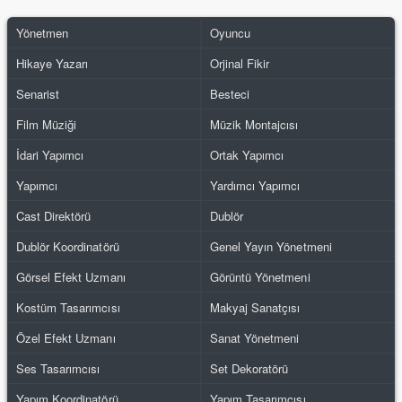
Yönetmen
Oyuncu
Hikaye Yazarı
Orjinal Fikir
Senarist
Besteci
Film Müziği
Müzik Montajcısı
İdari Yapımcı
Ortak Yapımcı
Yapımcı
Yardımcı Yapımcı
Cast Direktörü
Dublör
Dublör Koordinatörü
Genel Yayın Yönetmeni
Görsel Efekt Uzmanı
Görüntü Yönetmeni
Kostüm Tasarımcısı
Makyaj Sanatçısı
Özel Efekt Uzmanı
Sanat Yönetmeni
Ses Tasarımcısı
Set Dekoratörü
Yapım Koordinatörü
Yapım Tasarımcısı