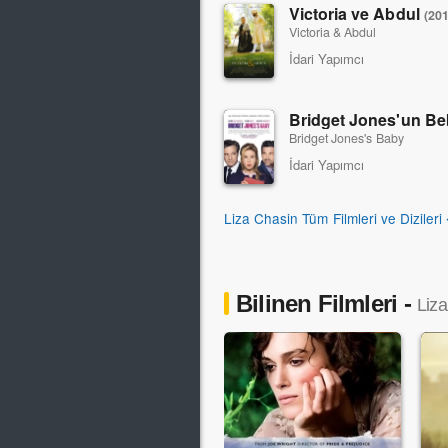
Victoria ve Abdul
(201
Victoria & Abdul
İdari Yapımcı
Bridget Jones'un B
Bridget Jones's Baby
İdari Yapımcı
Liza Chasin Tüm Filmleri ve Dizileri
Bilinen Filmleri -
Liza