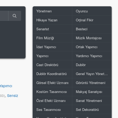
Yönetmen
Oyuncu
Hikaye Yazarı
Orjinal Fikir
Senarist
Besteci
Film Müziği
Müzik Montajcısı
İdari Yapımcı
Ortak Yapımcı
Yapımcı
Yardımcı Yapımcı
Cast Direktörü
Dublör
Dublör Koordinatörü
Genel Yayın Yönetmeni
Görsel Efekt Uzmanı
Görüntü Yönetmeni
Yapımcı
Kostüm Tasarımcısı
Makyaj Sanatçısı
,
Sensiz
003)
Özel Efekt Uzmanı
Sanat Yönetmeni
Ses Tasarımcısı
Set Dekoratörü