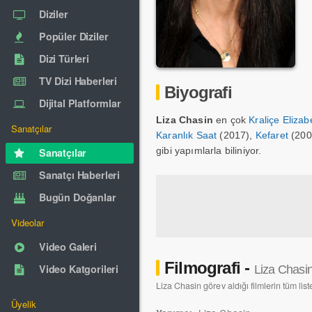
Diziler
Popüler Diziler
Dizi Türleri
TV Dizi Haberleri
Biyografi
Dijital Platformlar
Liza Chasin
en çok
Kraliçe Elizab
Sanatçılar
Karanlık Saat
(2017),
Kefaret
(200
gibi yapımlarla biliniyor.
Sanatçılar
Sanatçı Haberleri
Bugün Doğanlar
Videolar
Video Galeri
Filmografi -
Video Katgorileri
Liza Chasi
Liza Chasin görev aldığı filmlerin tüm list
Üyelik