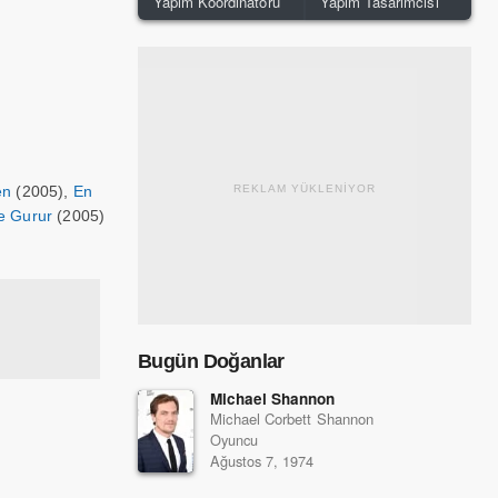
Yapım Koordinatörü
Yapım Tasarımcısı
en
(2005),
En
REKLAM YÜKLENİYOR
e Gurur
(2005)
Bugün Doğanlar
Michael Shannon
Michael Corbett Shannon
Oyuncu
Ağustos 7, 1974