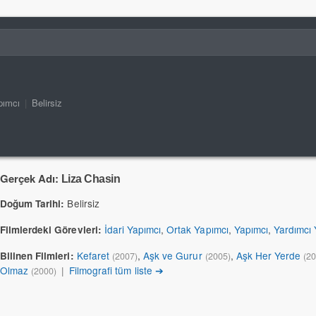
pımcı
|
Belirsiz
Gerçek Adı:
Liza Chasin
Belirsiz
Doğum Tarihi:
İdari Yapımcı
,
Ortak Yapımcı
,
Yapımcı
,
Yardımcı 
Filmlerdeki Görevleri:
Kefaret
,
Aşk ve Gurur
,
Aşk Her Yerde
Bilinen Filmleri:
(2007)
(2005)
(2
Olmaz
|
Filmografi tüm liste ➔
(2000)