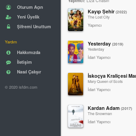
Liza Chasin
Yapımcı:
Oturum Açın
Kayıp Şehir
(2022)
Yeni Üyelik
The Lost City
Yapımcı
Şifremi Unuttum
Yardım
Yesterday
(2019)
Yesterday
Hakkımızda
İdari Yapımcı
İletişim
Nasıl Çalışır
İskoçya Kraliçesi Ma
Mary Queen of Scots
© 2020 isfdm.com
İdari Yapımcı
Kardan Adam
(2017)
The Snowman
İdari Yapımcı