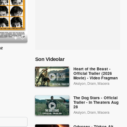
az
Kraliçe Elizabeth
Danimarkalı Kız
1998
2015
Son Videolar
Heart of the Beast -
Official Trailer (2026
Movie) - Video Fragman
Aksiyon, Dram, Macera
The Dog Stars - Official
Trailer - In Theaters Aug
28
Aksiyon, Dram, Macera
Odyssey - Türkçe Alt