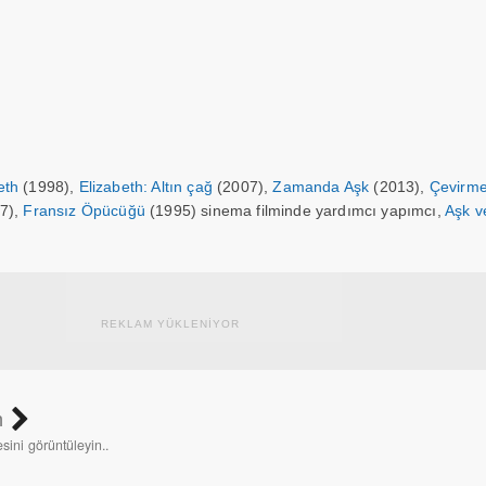
eth
(1998),
Elizabeth: Altın çağ
(2007),
Zamanda Aşk
(2013),
Çevirm
7),
Fransız Öpücüğü
(1995) sinema filminde yardımcı yapımcı,
Aşk v
REKLAM YÜKLENİYOR
n
esini görüntüleyin..