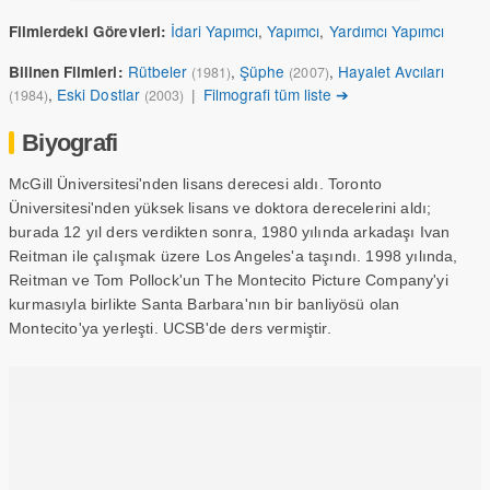
İdari Yapımcı
,
Yapımcı
,
Yardımcı Yapımcı
Filmlerdeki Görevleri:
Rütbeler
,
Şüphe
,
Hayalet Avcıları
Bilinen Filmleri:
(1981)
(2007)
,
Eski Dostlar
|
Filmografi tüm liste ➔
(1984)
(2003)
Biyografi
McGill Üniversitesi'nden lisans derecesi aldı. Toronto
Üniversitesi'nden yüksek lisans ve doktora derecelerini aldı;
burada 12 yıl ders verdikten sonra, 1980 yılında arkadaşı Ivan
Reitman ile çalışmak üzere Los Angeles'a taşındı. 1998 yılında,
Reitman ve Tom Pollock'un The Montecito Picture Company'yi
kurmasıyla birlikte Santa Barbara'nın bir banliyösü olan
Montecito'ya yerleşti. UCSB'de ders vermiştir.