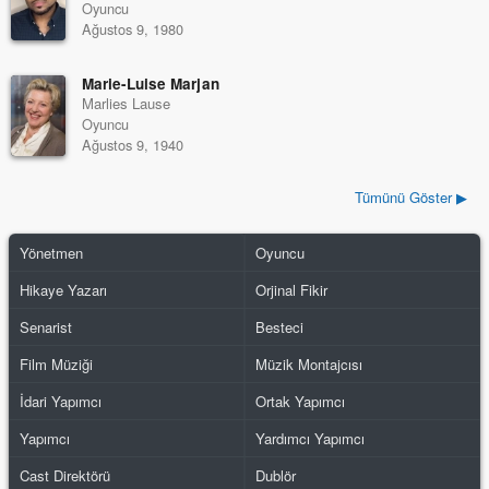
Oyuncu
Ağustos 9, 1980
Marie-Luise Marjan
Marlies Lause
Oyuncu
Ağustos 9, 1940
Tümünü Göster ▶
Yönetmen
Oyuncu
Hikaye Yazarı
Orjinal Fikir
Senarist
Besteci
Film Müziği
Müzik Montajcısı
İdari Yapımcı
Ortak Yapımcı
Yapımcı
Yardımcı Yapımcı
Cast Direktörü
Dublör