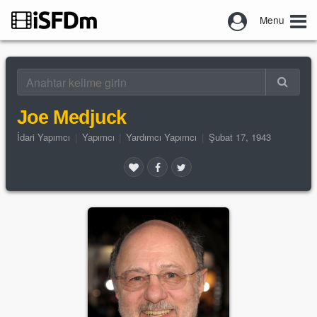
Menu
Joe Medjuck
İdari Yapımcı
|
Yapımcı
|
Yardımcı Yapımcı
|
Şubat 17, 1943