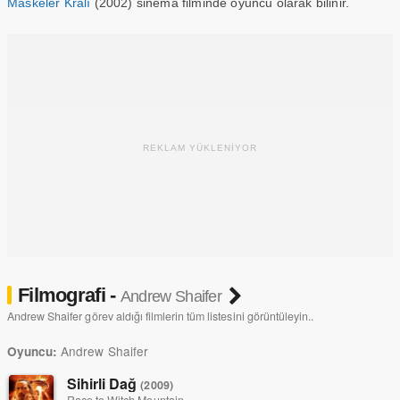
Maskeler Kralı
(2002) sinema filminde oyuncu olarak bilinir.
REKLAM YÜKLENİYOR
Filmografi -
Andrew Shaifer
Andrew Shaifer görev aldığı filmlerin tüm listesini görüntüleyin..
Andrew Shaifer
Oyuncu:
Sihirli Dağ
(2009)
Race to Witch Mountain