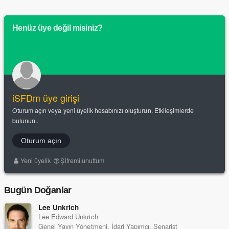
Henüz üye değil misiniz?
iSFDm üye girişi
Oturum açın veya yeni üyelik hesabınızı oluşturun. Etkileşimlerde
bulunun..
Oturum açın
Yeni üyelik
Şifremi unuttum
Bugün Doğanlar
Lee Unkrich
Lee Edward Unkrich
Genel Yayın Yönetmeni, İdari Yapımcı, Senarist