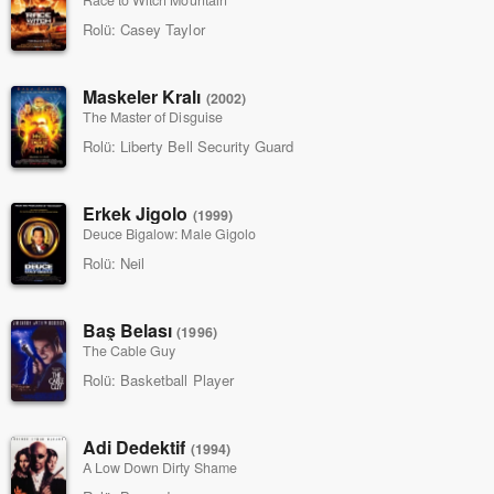
Rolü:
Casey Taylor
Maskeler Kralı
(2002)
The Master of Disguise
Rolü:
Liberty Bell Security Guard
Erkek Jigolo
(1999)
Deuce Bigalow: Male Gigolo
Rolü:
Neil
Baş Belası
(1996)
The Cable Guy
Rolü:
Basketball Player
Adi Dedektif
(1994)
A Low Down Dirty Shame