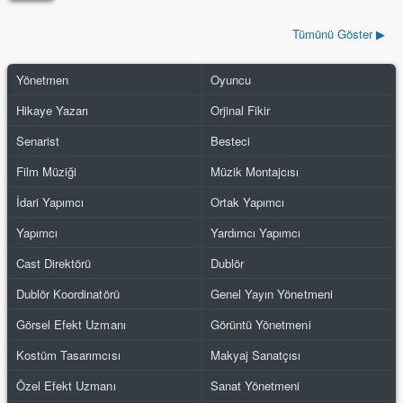
Tümünü Göster ▶
Yönetmen
Oyuncu
Hikaye Yazarı
Orjinal Fikir
Senarist
Besteci
Film Müziği
Müzik Montajcısı
İdari Yapımcı
Ortak Yapımcı
Yapımcı
Yardımcı Yapımcı
Cast Direktörü
Dublör
Dublör Koordinatörü
Genel Yayın Yönetmeni
Görsel Efekt Uzmanı
Görüntü Yönetmeni
Kostüm Tasarımcısı
Makyaj Sanatçısı
Özel Efekt Uzmanı
Sanat Yönetmeni