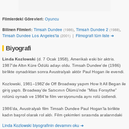
Oyuncu
Filmlerdeki Görevleri:
Timsah Dundee
,
Timsah Dundee 2
,
Bilinen Filmleri:
(1986)
(1988)
Timsah Dundee Los Angeles'ta
|
Filmografi tüm liste ➔
(2001)
Biyografi
Linda Kozlowski
(d. 7 Ocak 1958), Amerikalı eski bir aktris.
1987'de Altın Küre Ödülü adayı oldu. Timsah Dundee'de (1986)
birlikte oynadıktan sonra Avustralyalı aktör Paul Hogan ile evendi.
Kozlowski, 1981–1982'de Off Broadway yapım How It All Began ile
giriş yaptı. Broadway'de Satıcının Ölümü'nde "Miss Forsythe"
rolünü oynadı ve 1984'te film versiyonunda aynı rolü üstlendi.
1986'da, Avustralyalı film Timsah Dundee Paul Hogan'la birlikte
kadın başrol olarak rol aldı. Film çekimleri sırasında aralarındaki
bağ gerçek bir ilişki ile sonuçlandı. 1987'de Kozlowski, Sue
Linda Kozlowski biyografinin devamını oku ➔
Charlton rolüyle En İyi Yardımcı Kadın Oyuncu kategorisinde Altın