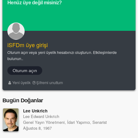
Henüz üye değil misiniz?
iSFDm üye girişi
Oturum açın veya yeni üyelik hesabınızı oluşturun. Etkileşimlerde
bulunun..
Oturum açın
Yeni üyelik
Şifremi unuttum
Bugün Doğanlar
Lee Unkrich
Lee Edward Unkrich
Genel Yayın Yönetmeni, İdari Yapımcı, Senarist
Ağustos 8, 1967