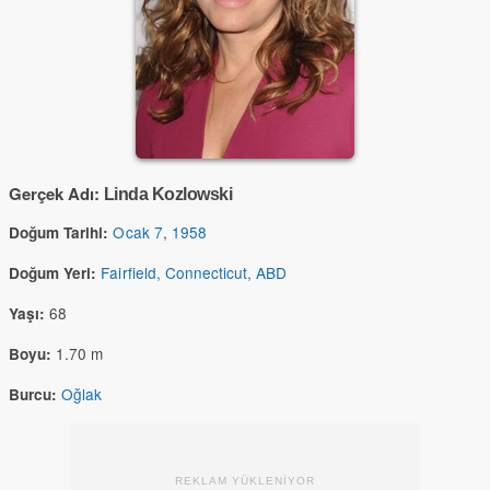
Gerçek Adı:
Linda Kozlowski
Ocak 7
,
1958
Doğum Tarihi:
Fairfield, Connecticut, ABD
Doğum Yeri:
68
Yaşı:
1.70 m
Boyu:
Oğlak
Burcu:
REKLAM YÜKLENİYOR