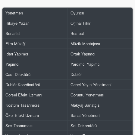
Yönetmen
Oyuncu
Hikaye Yazarı
Orjinal Fikir
Senarist
Besteci
Film Müziği
Müzik Montajcısı
İdari Yapımcı
Ortak Yapımcı
Yapımcı
Yardımcı Yapımcı
Cast Direktörü
Dublör
Dublör Koordinatörü
Genel Yayın Yönetmeni
Görsel Efekt Uzmanı
Görüntü Yönetmeni
Kostüm Tasarımcısı
Makyaj Sanatçısı
Özel Efekt Uzmanı
Sanat Yönetmeni
Ses Tasarımcısı
Set Dekoratörü