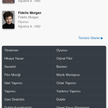
Ağustos 8, 1985
Fidelis Morgan
Fidelis Morgan
Oyuncu
Ağustos 8, 1952
Tümünü Göster ▶
Yönetmen
Oyuncu
Hikaye Yazarı
Orjinal Fikir
Senarist
Besteci
Film Müziği
Müzik Montajcısı
İdari Yapımcı
Ortak Yapımcı
Yapımcı
Yardımcı Yapımcı
Cast Direktörü
Dublör
Dublör Koordinatörü
Genel Yayın Yönetmeni