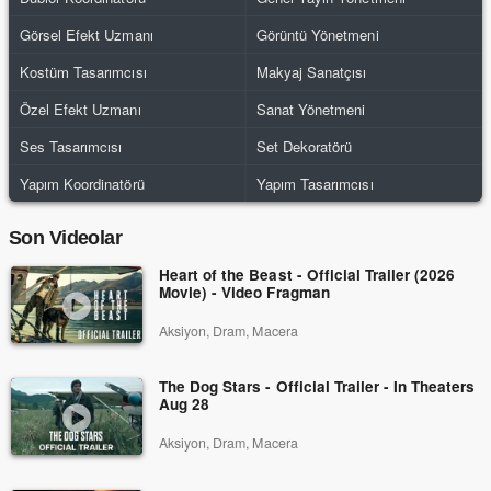
Görsel Efekt Uzmanı
Görüntü Yönetmeni
Kostüm Tasarımcısı
Makyaj Sanatçısı
Özel Efekt Uzmanı
Sanat Yönetmeni
Ses Tasarımcısı
Set Dekoratörü
Yapım Koordinatörü
Yapım Tasarımcısı
Son Videolar
Heart of the Beast - Official Trailer (2026
Movie) - Video Fragman
Aksiyon, Dram, Macera
The Dog Stars - Official Trailer - In Theaters
Aug 28
Aksiyon, Dram, Macera