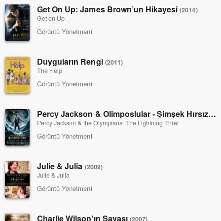
Get On Up: James Brown’un Hikayesi
(2014)
Get on Up
Görüntü Yönetmeni
Duyguların Rengi
(2011)
The Help
Görüntü Yönetmeni
Percy Jackson & Olimposlular - Şimşek Hırsızı
(20
Percy Jackson & the Olympians: The Lightning Thief
Görüntü Yönetmeni
Julie & Julia
(2009)
Julie & Julia
Görüntü Yönetmeni
Charlie Wilson'ın Savaşı
(2007)