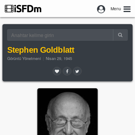
Menu
Stephen Goldblatt
Görüntü Yönetmeni
|
Nisan 29, 1945