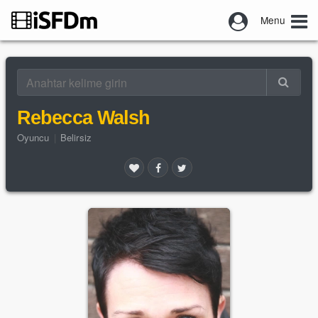
Menu
Rebecca Walsh
Oyuncu
|
Belirsiz