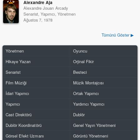
Alexandre Aja
Alexandre Jouan Arcady
Senarist, Yapımcı, Yönetmen
Ağustos 7, 1978
Tümünü Göster ▶
Yönetmen
Oyuncu
Hikaye Yazarı
Orjinal Fikir
Senarist
Besteci
Film Müziği
Müzik Montajcısı
İdari Yapımcı
Ortak Yapımcı
Yapımcı
Yardımcı Yapımcı
Cast Direktörü
Dublör
Dublör Koordinatörü
Genel Yayın Yönetmeni
Görsel Efekt Uzmanı
Görüntü Yönetmeni