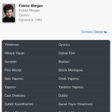
Fidelis Morgan
Fidelis Morgan
Oyuncu
Ağustos 8, 1952
Tümünü Göster ▶
Yönetmen
Oyuncu
Hikaye Yazarı
Orjinal Fikir
Senarist
Besteci
Film Müziği
Müzik Montajcısı
İdari Yapımcı
Ortak Yapımcı
Yapımcı
Yardımcı Yapımcı
Cast Direktörü
Dublör
Dublör Koordinatörü
Genel Yayın Yönetmeni