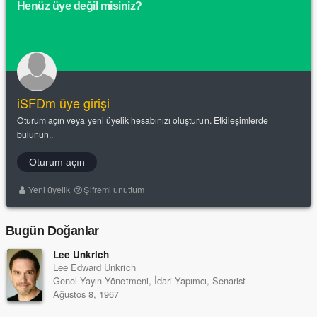
Henüz üye değil misiniz?
iSFDm üye girişi
Oturum açın veya yeni üyelik hesabınızı oluşturun. Etkileşimlerde
bulunun..
Oturum açın
Yeni üyelik
Şifremi unuttum
Bugün Doğanlar
Lee Unkrich
Lee Edward Unkrich
Genel Yayın Yönetmeni, İdari Yapımcı, Senarist
Ağustos 8, 1967