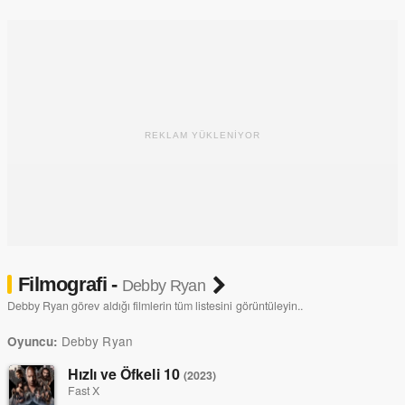
rolünü oynamıştır. The Glades dizisinde de konuk oyunculuk
yapacaktır.
REKLAM YÜKLENİYOR
Filmografi -
Debby Ryan
Debby Ryan görev aldığı filmlerin tüm listesini görüntüleyin..
Debby Ryan
Oyuncu:
Hızlı ve Öfkeli 10
(2023)
Fast X