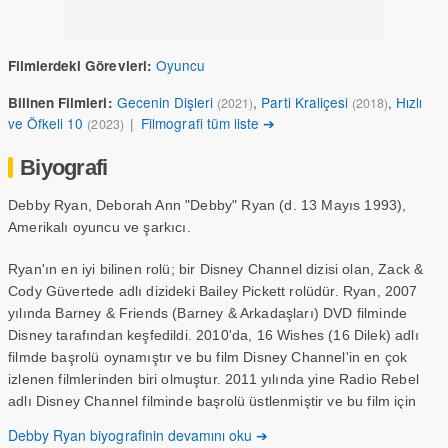
Oyuncu
Filmlerdeki Görevleri:
Gecenin Dişleri
,
Parti Kraliçesi
,
Hızlı
Bilinen Filmleri:
(2021)
(2018)
ve Öfkeli 10
|
Filmografi tüm liste ➔
(2023)
Biyografi
Debby Ryan, Deborah Ann "Debby" Ryan (d. 13 Mayıs 1993),
Amerikalı oyuncu ve şarkıcı.
Ryan'ın en iyi bilinen rolü; bir Disney Channel dizisi olan, Zack &
Cody Güvertede adlı dizideki Bailey Pickett rolüdür. Ryan, 2007
yılında Barney & Friends (Barney & Arkadaşları) DVD filminde
Disney tarafından keşfedildi. 2010'da, 16 Wishes (16 Dilek) adlı
filmde başrolü oynamıştır ve bu film Disney Channel'in en çok
izlenen filmlerinden biri olmuştur. 2011 yılında yine Radio Rebel
adlı Disney Channel filminde başrolü üstlenmiştir ve bu film için
kendi söylediği We Got The Beat şarkısına klip çekmiştir. 2011
Debby Ryan biyografinin devamını oku ➔
yılında Disney Channel 'da başlayan Jessie dizisinde Jessie