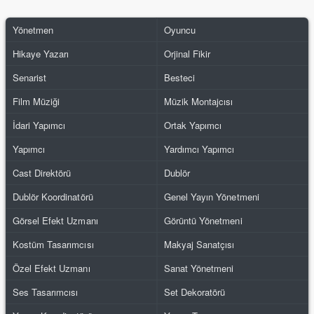
Yönetmen
Oyuncu
Hikaye Yazarı
Orjinal Fikir
Senarist
Besteci
Film Müziği
Müzik Montajcısı
İdari Yapımcı
Ortak Yapımcı
Yapımcı
Yardımcı Yapımcı
Cast Direktörü
Dublör
Dublör Koordinatörü
Genel Yayın Yönetmeni
Görsel Efekt Uzmanı
Görüntü Yönetmeni
Kostüm Tasarımcısı
Makyaj Sanatçısı
Özel Efekt Uzmanı
Sanat Yönetmeni
Ses Tasarımcısı
Set Dekoratörü