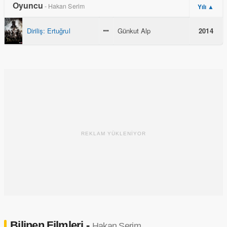
Oyuncu
- Hakan Serim
Yılı ▲
Diriliş: Ertuğrul
Günkut Alp
2014
REKLAM YÜKLENİYOR
Bilinen Filmleri -
Hakan Serim