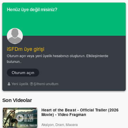
Henüz üye değil misiniz?
iSFDm üye girişi
Oturum açın veya yeni üyelik hesabınızı oluşturun. Etkileşimlerde
bulunun..
Oturum açın
Yeni üyelik
Şifremi unuttum
Son Videolar
Heart of the Beast - Official Trailer (2026
Movie) - Video Fragman
Aksiyon, Dram, Macera