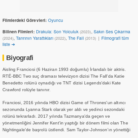
Oyuncu
Filmlerdeki Görevleri:
Drakula: Son Yolculuk
,
Sakın Ses Çıkarma
Bilinen Filmleri:
(2023)
,
Tanrının Yarattıkları
,
The Fall
|
Filmografi tüm
(2024)
(2022)
(2013)
liste ➔
Biyografi
Aisling Franciosi (6 Haziran 1993 doğumlu) İrlandalı bir aktris.
RTÉ-BBC Two suç draması televizyon dizisi The Fall'da Katie
Benedetto rolünü oynadığı ve TNT dizisi Legends'daki Kate
Crawford rolüyle tanınır.
Franciosi, 2016 yılında HBO dizisi Game of Thrones'un altıncı
sezonunda Lyanna Stark olarak yer aldı ve yedinci sezondaki
rolünü tekrarladı. 2017 yılında Tazmanya'da geçen ve
yönetmenliğini Jennifer Kent'in yaptığı bir dönem filmi olan The
Nightingale'de başrolü üstlendi. Sam Taylor-Johnson'ın yönettiği
yeni biyografik-dram filmi Rothko'da Kate Rothko olarak rol