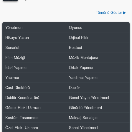
Tümünü Göster ▶
Yönetmen
Oyuncu
Hikaye Yazarı
Orjinal Fikir
Senarist
Besteci
Film Müziği
Müzik Montajcısı
İdari Yapımcı
Ortak Yapımcı
Yapımcı
Yardımcı Yapımcı
Cast Direktörü
Dublör
Dublör Koordinatörü
Genel Yayın Yönetmeni
Görsel Efekt Uzmanı
Görüntü Yönetmeni
Kostüm Tasarımcısı
Makyaj Sanatçısı
Özel Efekt Uzmanı
Sanat Yönetmeni