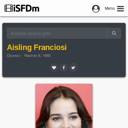
Menu
Aisling Franciosi
Oyuncu
|
Haziran 6, 1993