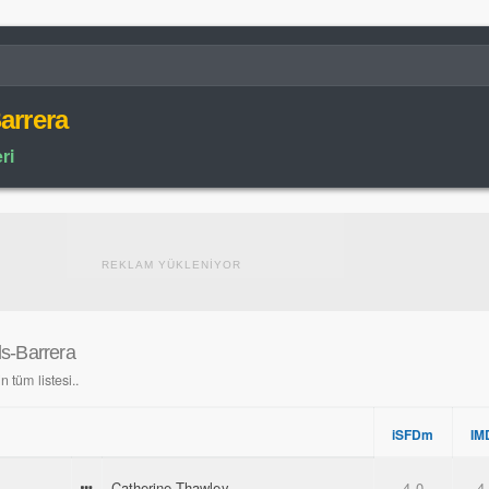
arrera
ri
REKLAM YÜKLENİYOR
ls-Barrera
 tüm listesi..
iSFDm
IM
Catherine Thawley
4.0
4