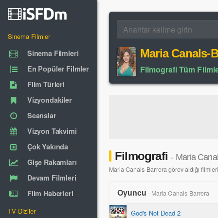
Sinema Filmler
Maria Canals-B
Sinema Filmleri
En Popüler Filmler
Filmografi Tüm Filmle
Film Türleri
Vizyondakiler
Seanslar
Vizyon Takvimi
Çok Yakında
Filmografi
- Maria Cana
Gişe Rakamları
Maria Canals-Barrera görev aldığı filmlerin
Devam Filmleri
Oyuncu
Film Haberleri
- Maria Canals-Barrera
TV Diziler
God's Not Dead 2