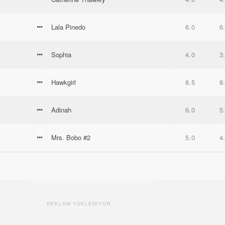
Lala Pinedo
6.0
6
Sophia
4.0
3
Hawkgirl
8.5
8
Adinah
6.0
5
Mrs. Bobo #2
5.0
4
REKLAM YÜKLENİYOR