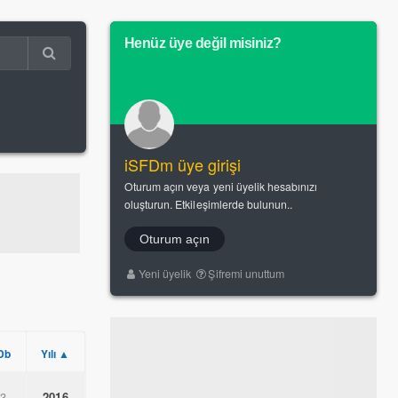
Henüz üye değil misiniz?
iSFDm üye girişi
Oturum açın veya yeni üyelik hesabınızı
oluşturun. Etkileşimlerde bulunun..
Oturum açın
Yeni üyelik
Şifremi unuttum
Db
Yılı ▲
.3
2016