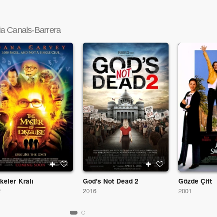
ia Canals-Barrera
keler Kralı
God's Not Dead 2
Gözde Çift
2
2016
2001