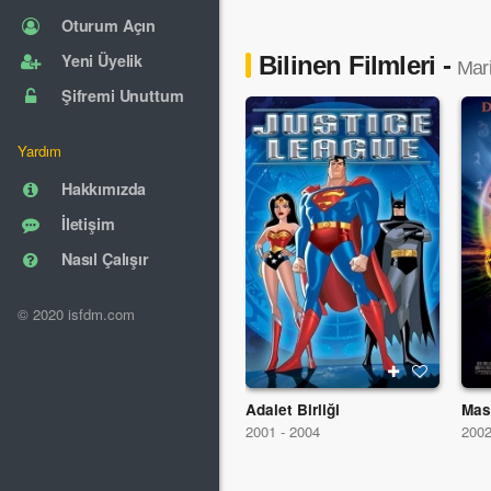
Oturum Açın
Yeni Üyelik
Bilinen Filmleri -
Mar
Şifremi Unuttum
Yardım
Hakkımızda
İletişim
Nasıl Çalışır
© 2020 isfdm.com
Adalet Birliği
Mas
2001 - 2004
200