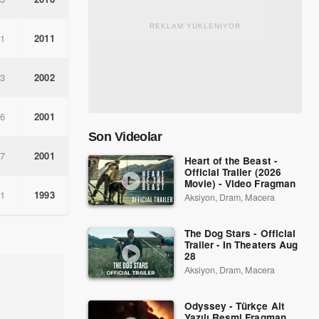
REKLAM YÜKLENİYOR
.1
2011
.3
2002
.6
2001
Son Videolar
.7
2001
Heart of the Beast -
Official Trailer (2026
Movie) - Video Fragman
.1
1993
Aksiyon, Dram, Macera
The Dog Stars - Official
Trailer - In Theaters Aug
28
Aksiyon, Dram, Macera
Odyssey - Türkçe Alt
Yazılı Resmi Fragman