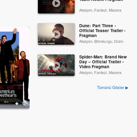
Aksiyon, Fantezi, Macera
Dune: Part Three -
Official Teaser Trailer -
Fragman
Aksiyon, Bilimkurgu, Dram
Spider-Man: Brand New
Day – Official Trailer -
Video Fragman
Aksiyon, Fantezi, Macera
Tümünü Göster ▶
Bir Buçuk Polis
Larry Crowne
1993
2011