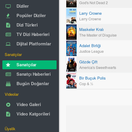
God's Not Dead 2
Diziler
Larry Crowne
Popüler Diziler
Larry Crowne
Dizi Türleri
Maskeler Kralı
TV Dizi Haberleri
The Master of Disguise
Dijital Platformlar
Adalet Birliği
Justice League
Sanatçılar
Gözde Çift
Sanatçılar
America's Sweethearts
Sanatçı Haberleri
Bir Buçuk Polis
Bugün Doğanlar
Cop & ½
Videolar
Video Galeri
Video Katgorileri
Üyelik