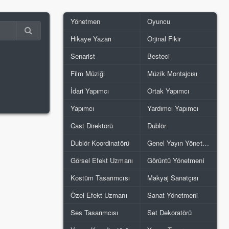
Yönetmen
Oyuncu
Hikaye Yazarı
Orjinal Fikir
Senarist
Besteci
Film Müziği
Müzik Montajcısı
İdari Yapımcı
Ortak Yapımcı
Yapımcı
Yardımcı Yapımcı
Cast Direktörü
Dublör
Dublör Koordinatörü
Genel Yayın Yönetmeni
Görsel Efekt Uzmanı
Görüntü Yönetmeni
Kostüm Tasarımcısı
Makyaj Sanatçısı
Özel Efekt Uzmanı
Sanat Yönetmeni
Ses Tasarımcısı
Set Dekoratörü