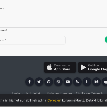
nmez!
Download on
Get it on
App Store
Google Pla
Hakkımızda
|
İletişim
|
Kullanım Koşulları
|
Gizlilik ve Güvenlik
|
Copyright ©
iSFDm
2020 - 2026
aha iyi hizmet sunabilmek adına
Çerezleri
kullanmaktayız. Detaylı bilgi a