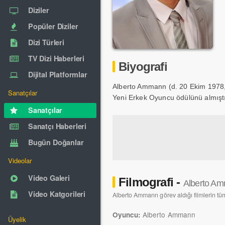
Diziler
Popüler Diziler
Dizi Türleri
TV Dizi Haberleri
Biyografi
Dijital Platformlar
Alberto Ammann (d. 20 Ekim 1978, C
Sanatçılar
Yeni Erkek Oyuncu ödülünü almıştı
Sanatçılar
Sanatçı Haberleri
Bugün Doğanlar
Videolar
Video Galeri
Filmografi -
Alberto A
Video Katgorileri
Alberto Ammann görev aldığı filmlerin tüm 
Alberto Ammann
Oyuncu:
Üyelik