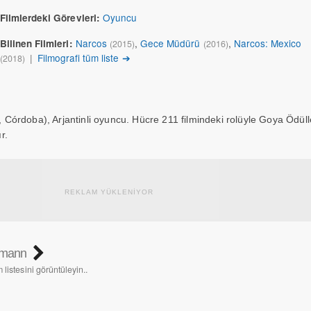
Oyuncu
Filmlerdeki Görevleri:
Narcos
,
Gece Müdürü
,
Narcos: Mexico
Bilinen Filmleri:
(2015)
(2016)
|
Filmografi tüm liste ➔
(2018)
órdoba), Arjantinli oyuncu. Hücre 211 filmindeki rolüyle Goya Ödülle
r.
REKLAM YÜKLENİYOR
mmann
listesini görüntüleyin..