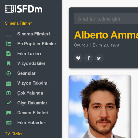
Sinema Filmler
Alberto Amm
Sinema Filmleri
En Popüler Filmler
Oyuncu
|
Ekim 20, 1978
Film Türleri
Vizyondakiler
Seanslar
Vizyon Takvimi
Çok Yakında
Gişe Rakamları
Devam Filmleri
Film Haberleri
TV Diziler