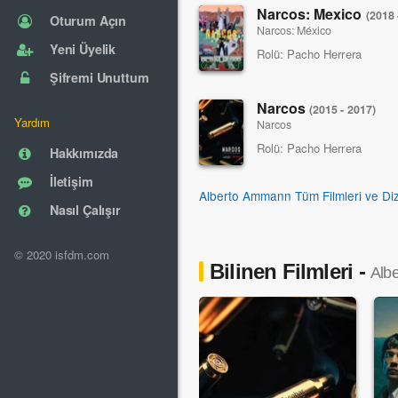
Narcos: Mexico
(2018 
Oturum Açın
Narcos: México
Yeni Üyelik
Rolü:
Pacho Herrera
Şifremi Unuttum
Narcos
(2015 - 2017)
Yardım
Narcos
Rolü:
Pacho Herrera
Hakkımızda
İletişim
Alberto Ammann Tüm Filmleri ve Diz
Nasıl Çalışır
© 2020 isfdm.com
Bilinen Filmleri -
Alb