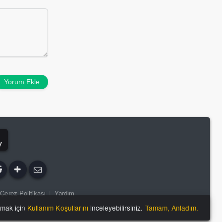
Yorum Ekle
y
Çerez Politikası
|
Yardım
lmak için
Kullanım Koşullarını
inceleyebilirsiniz.
Tamam, Anladım.