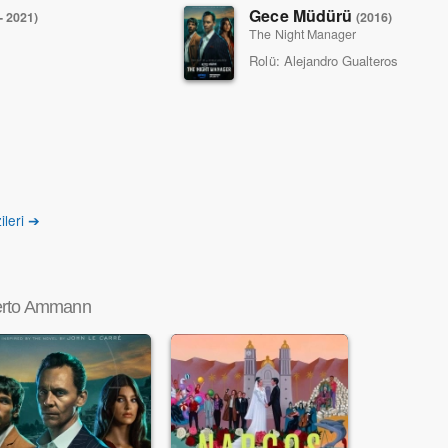
Gece Müdürü
- 2021)
(2016)
The Night Manager
Rolü:
Alejandro Gualteros
ileri ➔
erto Ammann