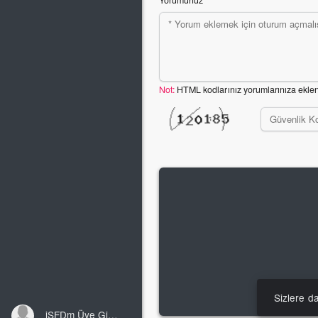
Yorumunuz
Not:
HTML kodlarınız yorumlarınıza ekle
Sizlere d
iSFDm Üye Girişi