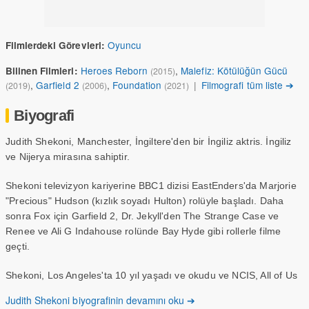
Oyuncu
Filmlerdeki Görevleri:
Heroes Reborn
,
Malefiz: Kötülüğün Gücü
Bilinen Filmleri:
(2015)
,
Garfield 2
,
Foundation
|
Filmografi tüm liste ➔
(2019)
(2006)
(2021)
Biyografi
Judith Shekoni, Manchester, İngiltere'den bir İngiliz aktris. İngiliz
ve Nijerya mirasına sahiptir.
Shekoni televizyon kariyerine BBC1 dizisi EastEnders'da Marjorie
"Precious" Hudson (kızlık soyadı Hulton) rolüyle başladı. Daha
sonra Fox için Garfield 2, Dr. Jekyll'den The Strange Case ve
Renee ve Ali G Indahouse rolünde Bay Hyde gibi rollerle filme
geçti.
Shekoni, Los Angeles'ta 10 yıl yaşadı ve okudu ve NCIS, All of Us
and Damages, Fat Friends ve The King of Queens gibi ABD
Judith Shekoni biyografinin devamını oku ➔
televizyon programlarında yer aldı.