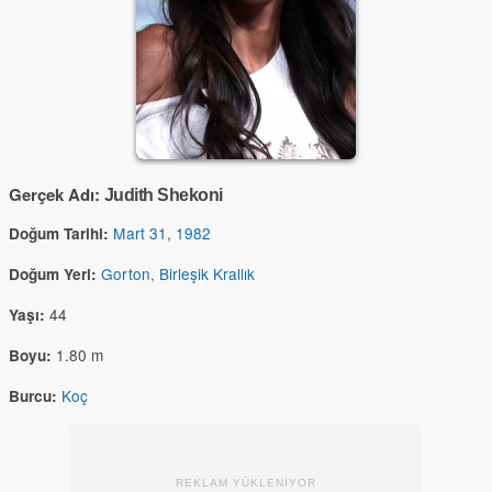
Gerçek Adı:
Judith Shekoni
Mart 31
,
1982
Doğum Tarihi:
Gorton, Birleşik Krallık
Doğum Yeri:
44
Yaşı:
1.80 m
Boyu:
Koç
Burcu:
REKLAM YÜKLENİYOR