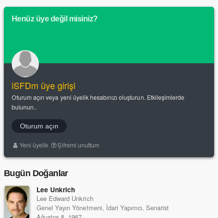
Henüz üye değil misiniz?
iSFDm üye girişi
Oturum açın veya yeni üyelik hesabınızı oluşturun. Etkileşimlerde
bulunun..
Oturum açın
Yeni üyelik
Şifremi unuttum
Bugün Doğanlar
Lee Unkrich
Lee Edward Unkrich
Genel Yayın Yönetmeni, İdari Yapımcı, Senarist
Ağustos 8, 1967