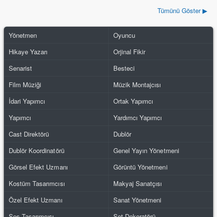
Tümünü Göster ▶
Yönetmen
Oyuncu
Hikaye Yazarı
Orjinal Fikir
Senarist
Besteci
Film Müziği
Müzik Montajcısı
İdari Yapımcı
Ortak Yapımcı
Yapımcı
Yardımcı Yapımcı
Cast Direktörü
Dublör
Dublör Koordinatörü
Genel Yayın Yönetmeni
Görsel Efekt Uzmanı
Görüntü Yönetmeni
Kostüm Tasarımcısı
Makyaj Sanatçısı
Özel Efekt Uzmanı
Sanat Yönetmeni
Ses Tasarımcısı
Set Dekoratörü