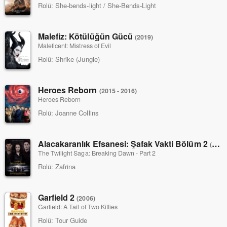
Rolü:
She-bends-light / She-Bends-Light
Malefiz: Kötülüğün Gücü
(2019)
Maleficent: Mistress of Evil
Rolü:
Shrike (Jungle)
Heroes Reborn
(2015 - 2016)
Heroes Reborn
Rolü:
Joanne Collins
Alacakaranlık Efsanesi: Şafak Vakti Bölüm 2
(2012)
The Twilight Saga: Breaking Dawn - Part 2
Rolü:
Zafrina
Garfield 2
(2006)
Garfield: A Tail of Two Kitties
Rolü:
Tour Guide