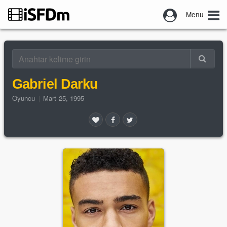
Menu
Gabriel Darku
Oyuncu
|
Mart 25, 1995