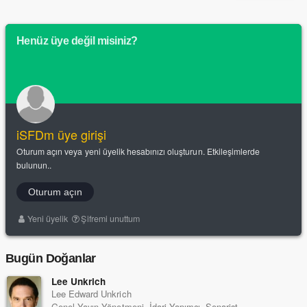
Henüz üye değil misiniz?
iSFDm üye girişi
Oturum açın veya yeni üyelik hesabınızı oluşturun. Etkileşimlerde
bulunun..
Oturum açın
Yeni üyelik
Şifremi unuttum
Bugün Doğanlar
Lee Unkrich
Lee Edward Unkrich
Genel Yayın Yönetmeni, İdari Yapımcı, Senarist