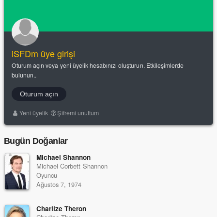
iSFDm üye girişi
Oturum açın veya yeni üyelik hesabınızı oluşturun. Etkileşimlerde
bulunun..
Oturum açın
Yeni üyelik
Şifremi unuttum
Bugün Doğanlar
Michael Shannon
Michael Corbett Shannon
Oyuncu
Ağustos 7, 1974
Charlize Theron