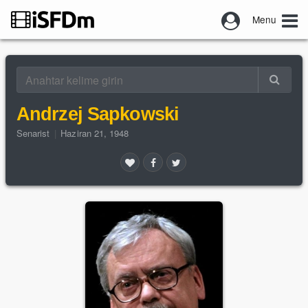
Menu
Andrzej Sapkowski
Senarist
|
Haziran 21, 1948