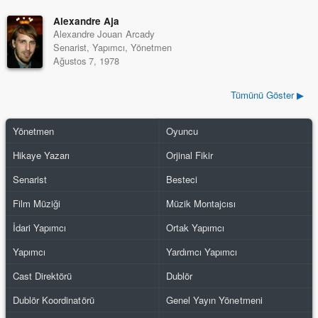
Alexandre Aja
Alexandre Jouan Arcady
Senarist, Yapımcı, Yönetmen
Ağustos 7, 1978
Tümünü Göster ▶
Yönetmen
Oyuncu
Hikaye Yazarı
Orjinal Fikir
Senarist
Besteci
Film Müziği
Müzik Montajcısı
İdari Yapımcı
Ortak Yapımcı
Yapımcı
Yardımcı Yapımcı
Cast Direktörü
Dublör
Dublör Koordinatörü
Genel Yayın Yönetmeni