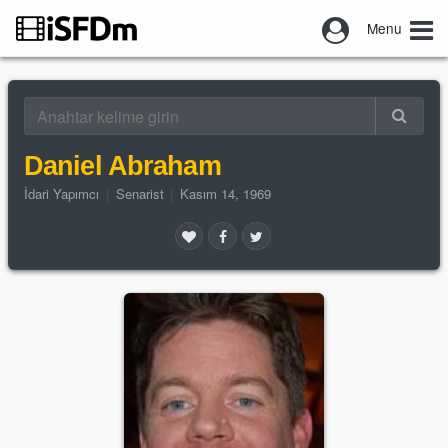
Menu
Daniel Abraham
İdari Yapımcı
|
Senarist
|
Kasım 14, 1969