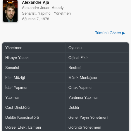
Alexandre Aja
Alexandre Jouan Arcady
Senarist, Yapımcı, Yönetmen
Ağustos 7, 1978
Tümünü Göster ▶
Yönetmen
Oyuncu
Hikaye Yazarı
Orjinal Fikir
Senarist
Besteci
Film Müziği
Müzik Montajcısı
İdari Yapımcı
Ortak Yapımcı
Yapımcı
Yardımcı Yapımcı
Cast Direktörü
Dublör
Dublör Koordinatörü
Genel Yayın Yönetmeni
Görsel Efekt Uzmanı
Görüntü Yönetmeni