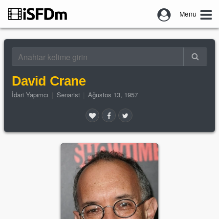
Menu
David Crane
İdari Yapımcı
|
Senarist
|
Ağustos 13, 1957