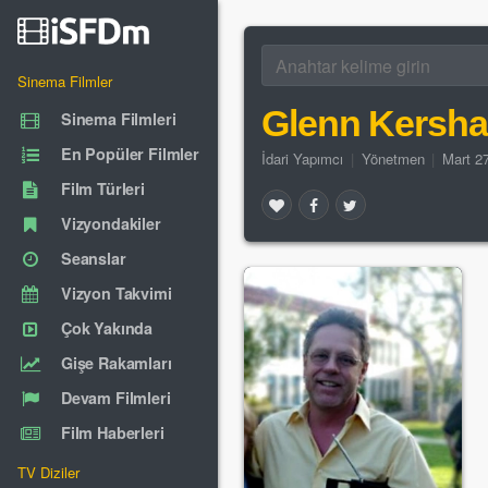
Sinema Filmler
Glenn Kersh
Sinema Filmleri
En Popüler Filmler
İdari Yapımcı
|
Yönetmen
|
Mart 2
Film Türleri
Vizyondakiler
Seanslar
Vizyon Takvimi
Çok Yakında
Gişe Rakamları
Devam Filmleri
Film Haberleri
TV Diziler