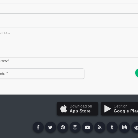
nmez!
Download on
Get it on
App Store
Google Pla