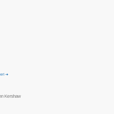
leri ➔
nn Kershaw