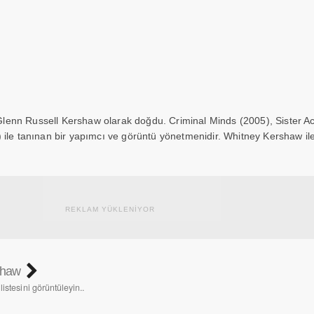
enn Russell Kershaw olarak doğdu. Criminal Minds (2005), Sister Act
 ile tanınan bir yapımcı ve görüntü yönetmenidir. Whitney Kershaw ile 
REKLAM YÜKLENİYOR
shaw
istesini görüntüleyin..