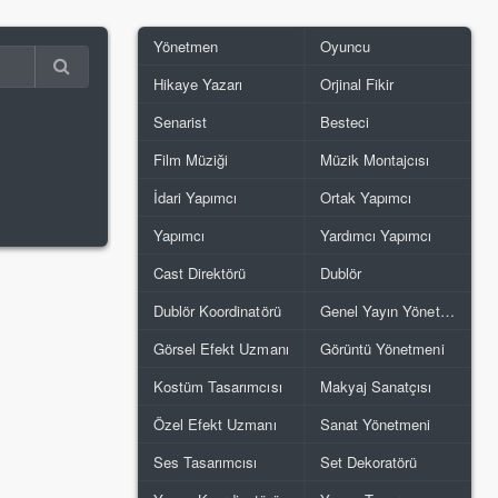
Yönetmen
Oyuncu
Hikaye Yazarı
Orjinal Fikir
Senarist
Besteci
Film Müziği
Müzik Montajcısı
İdari Yapımcı
Ortak Yapımcı
Yapımcı
Yardımcı Yapımcı
Cast Direktörü
Dublör
Dublör Koordinatörü
Genel Yayın Yönetmeni
Görsel Efekt Uzmanı
Görüntü Yönetmeni
Kostüm Tasarımcısı
Makyaj Sanatçısı
Özel Efekt Uzmanı
Sanat Yönetmeni
Ses Tasarımcısı
Set Dekoratörü