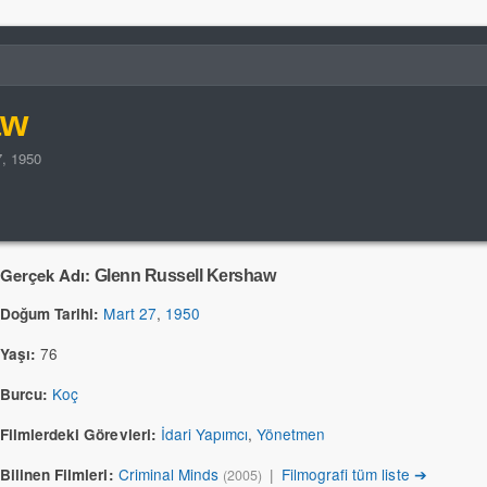
aw
7, 1950
Gerçek Adı:
Glenn Russell Kershaw
Mart 27
,
1950
Doğum Tarihi:
76
Yaşı:
Koç
Burcu:
İdari Yapımcı
,
Yönetmen
Filmlerdeki Görevleri:
Criminal Minds
|
Filmografi tüm liste ➔
Bilinen Filmleri:
(2005)