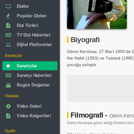
Diziler
Popüler Diziler
Dizi Türleri
TV Dizi Haberleri
Biyografi
Dijital Platformlar
Glenn Kershaw, 27 Mart 1950'de Gl
Sanatçılar
the Habit (1993) ve Twisted (1986)
çocuğa sahiptir.
Sanatçılar
Sanatçı Haberleri
Bugün Doğanlar
Videolar
Video Galeri
Filmografi -
Video Katgorileri
Glenn Ker
Glenn Kershaw görev aldığı filmlerin tüm l
Üyelik