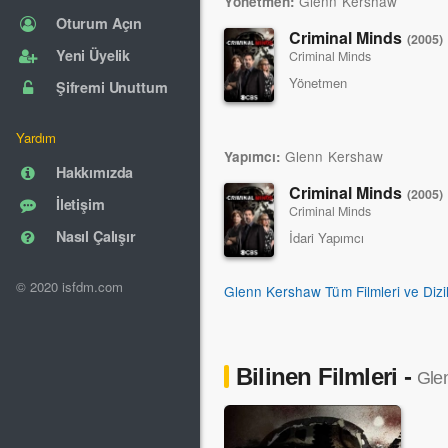
Glenn Kershaw
Yönetmen:
Oturum Açın
Criminal Minds
(2005)
Yeni Üyelik
Criminal Minds
Yönetmen
Şifremi Unuttum
Yardım
Glenn Kershaw
Yapımcı:
Hakkımızda
Criminal Minds
(2005)
İletişim
Criminal Minds
Nasıl Çalışır
İdari Yapımcı
© 2020 isfdm.com
Glenn Kershaw Tüm Filmleri ve Dizi
Bilinen Filmleri -
Gle