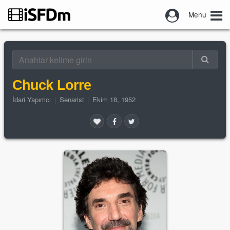
Menu
Chuck Lorre
İdari Yapımcı
|
Senarist
|
Ekim 18, 1952