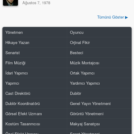
Ağustos 7, 1978
Tümünü Göster ▶
Yönetmen
Oyuncu
Hikaye Yazarı
Orjinal Fikir
Senarist
Besteci
Film Müziği
Müzik Montajcısı
İdari Yapımcı
Ortak Yapımcı
Yapımcı
Yardımcı Yapımcı
Cast Direktörü
Dublör
Dublör Koordinatörü
Genel Yayın Yönetmeni
Görsel Efekt Uzmanı
Görüntü Yönetmeni
Kostüm Tasarımcısı
Makyaj Sanatçısı
Özel Efekt Uzmanı
Sanat Yönetmeni