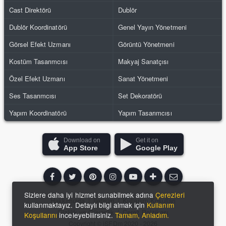
Cast Direktörü
Dublör
Dublör Koordinatörü
Genel Yayın Yönetmeni
Görsel Efekt Uzmanı
Görüntü Yönetmeni
Kostüm Tasarımcısı
Makyaj Sanatçısı
Özel Efekt Uzmanı
Sanat Yönetmeni
Ses Tasarımcısı
Set Dekoratörü
Yapım Koordinatörü
Yapım Tasarımcısı
Download on
Get it on
App Store
Google Play
Sizlere daha iyi hizmet sunabilmek adına
Çerezleri
Hakkımızda
|
İletişim
|
Kullanım Koşulları
kullanmaktayız. Detaylı bilgi almak için
Kullanım
Gizlilik ve Güvenlik
|
Çerez Politikası
Koşullarını
inceleyebilirsiniz.
Tamam, Anladım.
Copyright ©
iSFDm
2020 - 2026