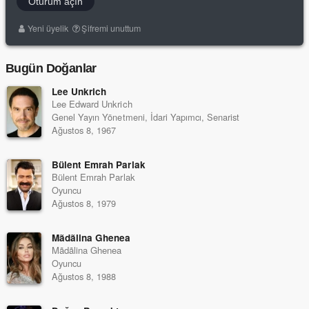
Oturum açın
Yeni üyelik
Şifremi unuttum
Bugün Doğanlar
Lee Unkrich
Lee Edward Unkrich
Genel Yayın Yönetmeni, İdari Yapımcı, Senarist
Ağustos 8, 1967
Bülent Emrah Parlak
Bülent Emrah Parlak
Oyuncu
Ağustos 8, 1979
Mãdãlina Ghenea
Mãdãlina Ghenea
Oyuncu
Ağustos 8, 1988