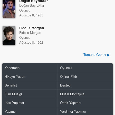
Doğan Bayraktar
Doğan Bayraktar
Oyuncu
Ağustos 8, 1985
Fidelis Morgan
Fidelis Morgan
Oyuncu
Ağustos 8, 1952
Tümünü Göster ▶
Yönetmen
Oyuncu
Hikaye Yazarı
Orjinal Fikir
Senarist
Besteci
Film Müziği
Müzik Montajcısı
İdari Yapımcı
Ortak Yapımcı
Yapımcı
Yardımcı Yapımcı