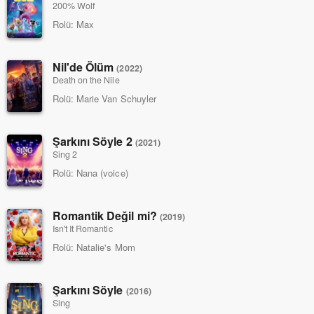
200% Wolf
Rolü:
Max
Nil'de Ölüm
(2022)
Death on the Nile
Rolü:
Marie Van Schuyler
Şarkını Söyle 2
(2021)
Sing 2
Rolü:
Nana (voice)
Romantik Değil mi?
(2019)
Isn't It Romantic
Rolü:
Natalie's Mom
Şarkını Söyle
(2016)
Sing