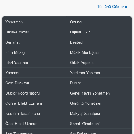
Tümünü Göster ▶
Yönetmen
Oyuncu
Hikaye Yazarı
Orjinal Fikir
Senarist
Besteci
Film Müziği
Müzik Montajcısı
İdari Yapımcı
Ortak Yapımcı
Yapımcı
Yardımcı Yapımcı
Cast Direktörü
Dublör
Dublör Koordinatörü
Genel Yayın Yönetmeni
Görsel Efekt Uzmanı
Görüntü Yönetmeni
Kostüm Tasarımcısı
Makyaj Sanatçısı
Özel Efekt Uzmanı
Sanat Yönetmeni
Ses Tasarımcısı
Set Dekoratörü