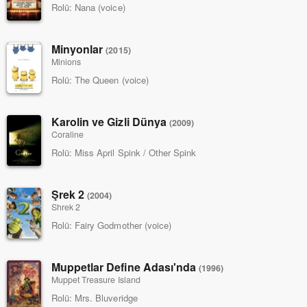
Rolü:
Nana (voice)
Minyonlar
(2015)
Minions
Rolü:
The Queen (voice)
Karolin ve Gizli Dünya
(2009)
Coraline
Rolü:
Miss April Spink / Other Spink
Şrek 2
(2004)
Shrek 2
Rolü:
Fairy Godmother (voice)
Muppetlar Define Adası'nda
(1996)
Muppet Treasure Island
Rolü:
Mrs. Bluveridge