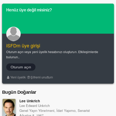
Henüz üye değil misiniz?
iSFDm üye girişi
Oturum açın veya yeni üyelik hesabınızı oluşturun. Etkileşimlerde
bulunun..
Oturum açın
Yeni üyelik
Şifremi unuttum
Bugün Doğanlar
Lee Unkrich
Lee Edward Unkrich
Genel Yayın Yönetmeni, İdari Yapımcı, Senarist
Ağustos 8, 1967