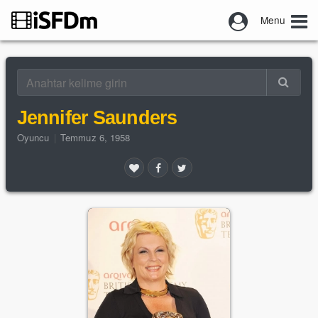
Menu
Jennifer Saunders
Oyuncu
|
Temmuz 6, 1958