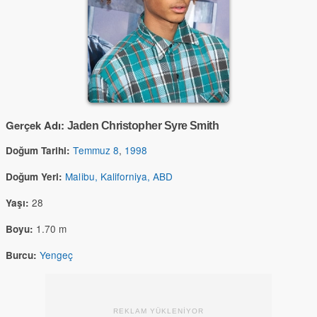
Gerçek Adı:
Jaden Christopher Syre Smith
Temmuz 8
,
1998
Doğum Tarihi:
Malibu, Kaliforniya, ABD
Doğum Yeri:
28
Yaşı:
1.70 m
Boyu:
Yengeç
Burcu:
REKLAM YÜKLENİYOR