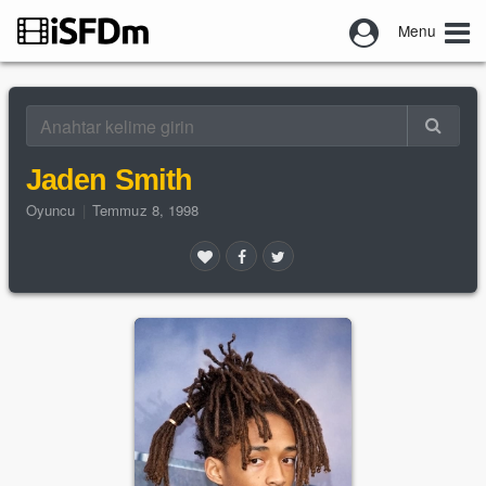
Menu
Jaden Smith
Oyuncu
|
Temmuz 8, 1998