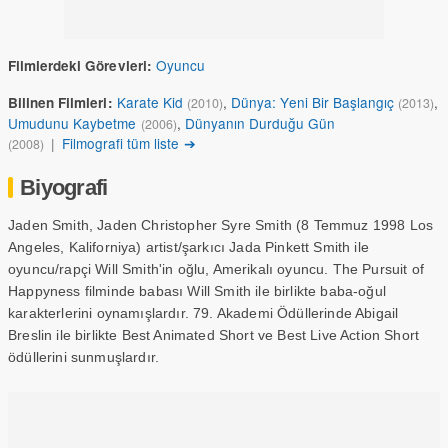
Oyuncu
Filmlerdeki Görevleri:
Karate Kid
,
Dünya: Yeni Bir Başlangıç
,
Bilinen Filmleri:
(2010)
(2013)
Umudunu Kaybetme
,
Dünyanın Durduğu Gün
(2006)
|
Filmografi tüm liste ➔
(2008)
Biyografi
Jaden Smith, Jaden Christopher Syre Smith (8 Temmuz 1998 Los
Angeles, Kaliforniya) artist/şarkıcı Jada Pinkett Smith ile
oyuncu/rapçi Will Smith'in oğlu, Amerikalı oyuncu. The Pursuit of
Happyness filminde babası Will Smith ile birlikte baba-oğul
karakterlerini oynamışlardır. 79. Akademi Ödüllerinde Abigail
Breslin ile birlikte Best Animated Short ve Best Live Action Short
ödüllerini sunmuşlardır.