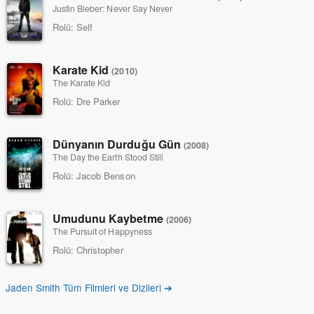
Justin Bieber: Never Say Never
Rolü:
Self
Karate Kid
(2010)
The Karate Kid
Rolü:
Dre Parker
Dünyanın Durduğu Gün
(2008)
The Day the Earth Stood Still
Rolü:
Jacob Benson
Umudunu Kaybetme
(2006)
The Pursuit of Happyness
Rolü:
Christopher
Jaden Smith Tüm Filmleri ve Dizileri ➔