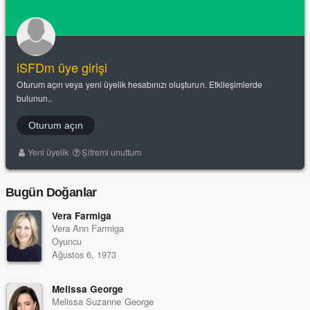
iSFDm üye girişi
Oturum açın veya yeni üyelik hesabınızı oluşturun. Etkileşimlerde
bulunun..
Oturum açın
Yeni üyelik
Şifremi unuttum
Bugün Doğanlar
Vera Farmiga
Vera Ann Farmiga
Oyuncu
Ağustos 6, 1973
Melissa George
Melissa Suzanne George