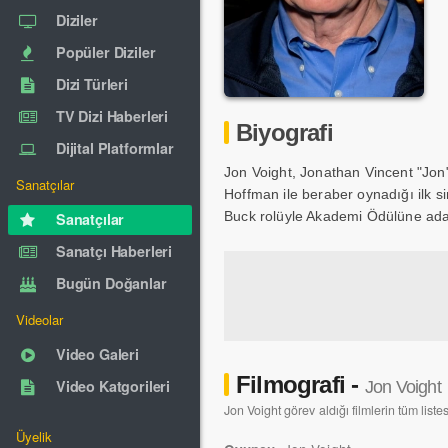
Diziler
Popüler Diziler
Dizi Türleri
TV Dizi Haberleri
Biyografi
Dijital Platformlar
Jon Voight, Jonathan Vincent "Jon"
Sanatçılar
Hoffman ile beraber oynadığı ilk 
Buck rolüyle Akademi Ödülüne ada
Sanatçılar
Sanatçı Haberleri
Bugün Doğanlar
Videolar
Video Galeri
Filmografi -
Video Katgorileri
Jon Voight
Jon Voight görev aldığı filmlerin tüm liste
Üyelik