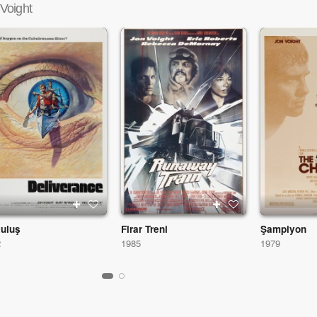
Voight
tuluş
Firar Treni
Şampiyon
2
1985
1979