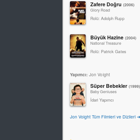
Zafere Doğru
(2006)
Glory Road
Rolü:
Adolph Rupp
Büyük Hazine
(2004)
National Treasure
Rolü:
Patrick Gates
Jon Voight
Yapımcı:
Süper Bebekler
(1999)
Baby Geniuses
İdari Yapımcı
Jon Voight Tüm Filmleri ve Dizileri 