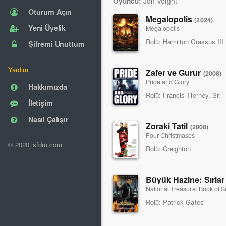
Jon Voight
Oyuncu:
Oturum Açın
Megalopolis
(2024)
Yeni Üyelik
Megalopolis
Rolü:
Hamilton Crassus III
Şifremi Unuttum
Yardım
Zafer ve Gurur
(2008)
Pride and Glory
Hakkımızda
Rolü:
Francis Tierney, Sr.
İletişim
Nasıl Çalışır
Zoraki Tatil
(2008)
Four Christmases
© 2020 isfdm.com
Rolü:
Creighton
Büyük Hazine: Sırlar
National Treasure: Book of S
Rolü:
Patrick Gates