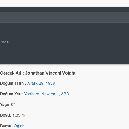
, 1938
Gerçek Adı:
Jonathan Vincent Voight
Aralık 29
,
1938
Doğum Tarihi:
Yonkers, New York, ABD
Doğum Yeri:
87
Yaşı:
1.89 m
Boyu:
Oğlak
Burcu: