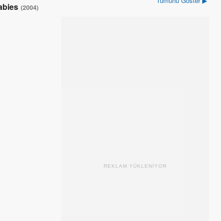
Tümünü Göster ▶
abies
(2004)
REKLAM YÜKLENİYOR