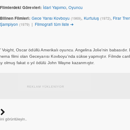
İdari Yapımcı
,
Oyuncu
Filmlerdeki Görevleri:
Gece Yarısı Kovboyu
,
Kurtuluş
,
Firar Tren
Bilinen Filmleri:
(1969)
(1972)
Şampiyon
|
Filmografi tüm liste ➔
(1979)
 Voight, Oscar ödüllü Amerikalı oyuncu. Angelina Jolie'nin babasıdır. 
sinema filmi olan Geceyarısı Kovboyu'nda sükse yapmıştır. Filmde can
y olmuş fakat o yıl ödülü John Wayne kazanmıştır.
REKLAM YÜKLENİYOR
sini görüntüleyin..