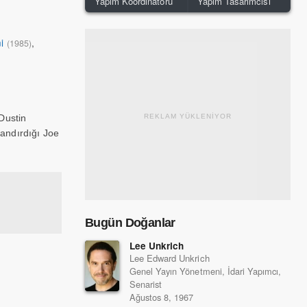
Yapım Koordinatörü
Yapım Tasarımcısı
i
,
(1985)
Dustin
REKLAM YÜKLENİYOR
landırdığı Joe
Bugün Doğanlar
Lee Unkrich
Lee Edward Unkrich
Genel Yayın Yönetmeni, İdari Yapımcı,
Senarist
Ağustos 8, 1967