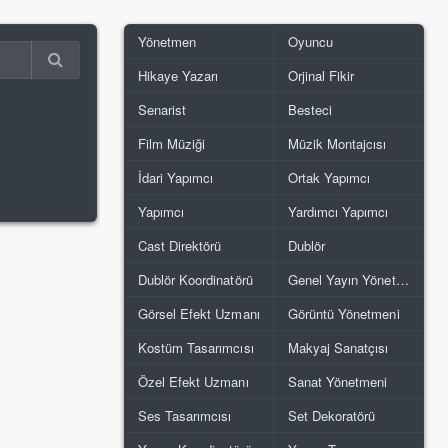
Yönetmen
Oyuncu
Hikaye Yazarı
Orjinal Fikir
Senarist
Besteci
Film Müziği
Müzik Montajcısı
İdari Yapımcı
Ortak Yapımcı
Yapımcı
Yardımcı Yapımcı
Cast Direktörü
Dublör
Dublör Koordinatörü
Genel Yayın Yönetmeni
Görsel Efekt Uzmanı
Görüntü Yönetmeni
Kostüm Tasarımcısı
Makyaj Sanatçısı
Özel Efekt Uzmanı
Sanat Yönetmeni
Ses Tasarımcısı
Set Dekoratörü