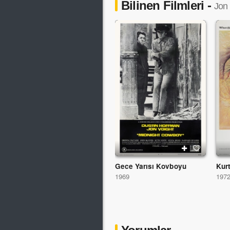
Bilinen Filmleri -
Jon 
Gece Yarısı Kovboyu
Kur
1969
197