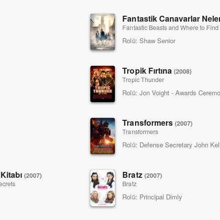
Fantastic Beasts and Where to Fin
Rolü:
Shaw Senior
Tropik Fırtına
(2008)
Tropic Thunder
Rolü:
Jon Voight - Awards Cerem
Transformers
(2007)
Transformers
Rolü:
Defense Secretary John Kel
 Kitabı
Bratz
(2007)
(2007)
ecrets
Bratz
Rolü:
Principal Dimly