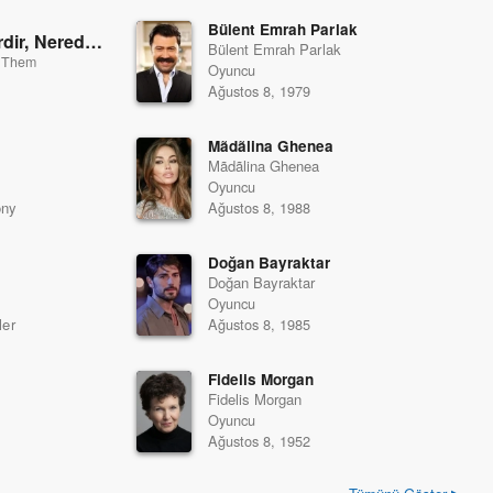
Bülent Emrah Parlak
Fantastik Canavarlar Nelerdir, Nerede Bulunurlar?
(2016)
Bülent Emrah Parlak
d Them
Oyuncu
Ağustos 8, 1979
Mãdãlina Ghenea
Mãdãlina Ghenea
Oyuncu
ony
Ağustos 8, 1988
Doğan Bayraktar
Doğan Bayraktar
Oyuncu
ler
Ağustos 8, 1985
Fidelis Morgan
Fidelis Morgan
Oyuncu
Ağustos 8, 1952