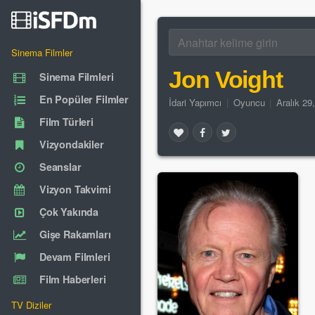
Sinema Filmler
Jon Voight
Sinema Filmleri
En Popüler Filmler
İdari Yapımcı
|
Oyuncu
|
Aralık 29
Film Türleri
Vizyondakiler
Seanslar
Vizyon Takvimi
Çok Yakında
Gişe Rakamları
Devam Filmleri
Film Haberleri
TV Diziler