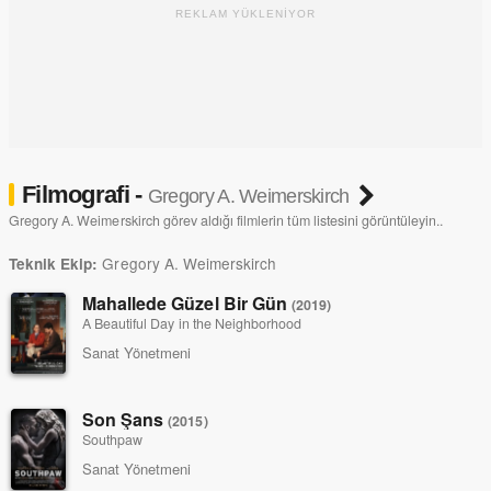
REKLAM YÜKLENİYOR
Filmografi -
Gregory A. Weimerskirch
Gregory A. Weimerskirch görev aldığı filmlerin tüm listesini görüntüleyin..
Gregory A. Weimerskirch
Teknik Ekip:
Mahallede Güzel Bir Gün
(2019)
A Beautiful Day in the Neighborhood
Sanat Yönetmeni
Son Şans
(2015)
Southpaw
Sanat Yönetmeni