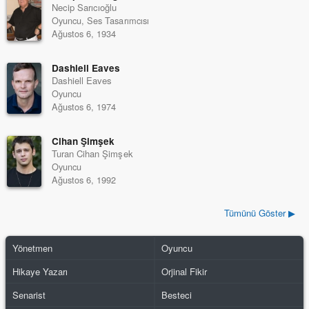
Necip Sarıcıoğlu
Oyuncu, Ses Tasarımcısı
Ağustos 6, 1934
Dashiell Eaves
Dashiell Eaves
Oyuncu
Ağustos 6, 1974
Cihan Şimşek
Turan Cihan Şimşek
Oyuncu
Ağustos 6, 1992
Tümünü Göster ▶
Yönetmen
Oyuncu
Hikaye Yazarı
Orjinal Fikir
Senarist
Besteci