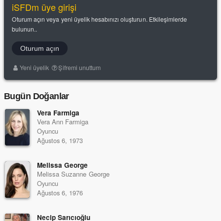
iSFDm üye girişi
Oturum açın veya yeni üyelik hesabınızı oluşturun. Etkileşimlerde
bulunun..
Oturum açın
Yeni üyelik
Şifremi unuttum
Bugün Doğanlar
Vera Farmiga
Vera Ann Farmiga
Oyuncu
Ağustos 6, 1973
Melissa George
Melissa Suzanne George
Oyuncu
Ağustos 6, 1976
Necip Sarıcıoğlu