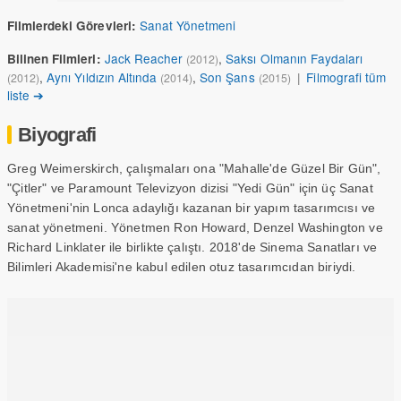
Sanat Yönetmeni
Filmlerdeki Görevleri:
Jack Reacher
,
Saksı Olmanın Faydaları
Bilinen Filmleri:
(2012)
,
Aynı Yıldızın Altında
,
Son Şans
|
Filmografi tüm
(2012)
(2014)
(2015)
liste ➔
Biyografi
Greg Weimerskirch, çalışmaları ona "Mahalle'de Güzel Bir Gün",
"Çitler" ve Paramount Televizyon dizisi "Yedi Gün" için üç Sanat
Yönetmeni'nin Lonca adaylığı kazanan bir yapım tasarımcısı ve
sanat yönetmeni. Yönetmen Ron Howard, Denzel Washington ve
Richard Linklater ile birlikte çalıştı. 2018'de Sinema Sanatları ve
Bilimleri Akademisi'ne kabul edilen otuz tasarımcıdan biriydi.