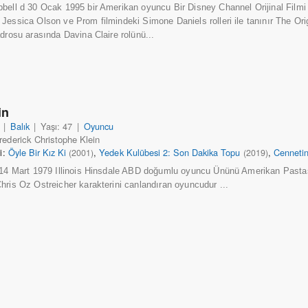
bell d 30 Ocak 1995 bir Amerikan oyuncu Bir Disney Channel Orijinal Filmi 
Jessica Olson ve Prom filmindeki Simone Daniels rolleri ile tanınır The Orig
adrosu arasında Davina Claire rolünü...
in
|
Balık
|
Yaşı: 47
|
Oyuncu
rederick Christophe Klein
ri:
Öyle Bir Kız Ki
,
Yedek Kulübesi 2: Son Dakika Topu
,
Cennetin
(2001)
(2019)
 14 Mart 1979 Illinois Hinsdale ABD doğumlu oyuncu Ününü Amerikan Pastas
hris Oz Ostreicher karakterini canlandıran oyuncudur ...