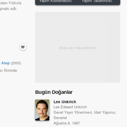
Yapım Koordinatörü
Yapım Tasarımcısı
olan Yıldızla
inals adlı
REKLAM YÜKLENİYOR
 Ateşi
(2000)
ı filminde
Bugün Doğanlar
Lee Unkrich
Lee Edward Unkrich
Genel Yayın Yönetmeni, İdari Yapımcı,
Senarist
Ağustos 8, 1967