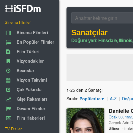
Sinema Filmler
Sanatçılar
Sinema Filmleri
Doğum yeri: Hinsdale, Illinois
En Popüler Filmler
Film Türleri
Vizyondakiler
Seanslar
Vizyon Takvimi
Çok Yakında
1-25 den 2 Sanatçı
Sırala:
Popülerite
▼
|
A-Z
|
Doğum
Gişe Rakamları
Devam Filmleri
Danielle
Ocak 30
,
199
Film Haberleri
Gerçek Adı: D
Bilinen Filmle
TV Diziler