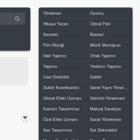
Yönetmen
Oyuncu
Hikaye Yazarı
Orjinal Fikir
Senarist
Besteci
Film Müziği
Müzik Montajcısı
İdari Yapımcı
Ortak Yapımcı
Yapımcı
Yardımcı Yapımcı
Cast Direktörü
Dublör
Dublör Koordinatörü
Genel Yayın Yönetmeni
Görsel Efekt Uzmanı
Görüntü Yönetmeni
Kostüm Tasarımcısı
Makyaj Sanatçısı
Özel Efekt Uzmanı
Sanat Yönetmeni
Ses Tasarımcısı
Set Dekoratörü