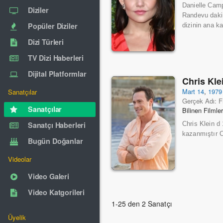
Danielle Camp
Diziler
Randevu daki 
Popüler Diziler
dizinin ana k
Dizi Türleri
TV Dizi Haberleri
Dijital Platformlar
Chris Kle
Mart 14
,
1979
Sanatçılar
Gerçek Adı: F
Sanatçılar
Bilinen Filmle
Sanatçı Haberleri
Chris Klein d
kazanmıştır C
Bugün Doğanlar
Videolar
Video Galeri
Video Katgorileri
1-25 den 2 Sanatçı
Üyelik