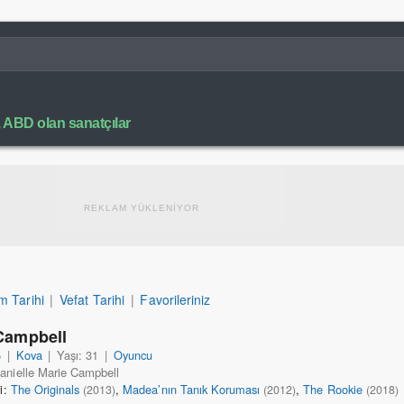
, ABD olan sanatçılar
REKLAM YÜKLENİYOR
 Tarihi
|
Vefat Tarihi
|
Favorileriniz
 Campbell
5
|
Kova
|
Yaşı: 31
|
Oyuncu
anielle Marie Campbell
ri:
The Originals
,
Madea’nın Tanık Koruması
,
The Rookie
(2013)
(2012)
(2018)