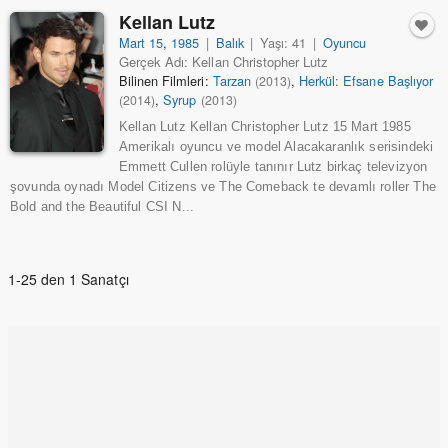
Kellan Lutz
Mart 15
,
1985
|
Balık
|
Yaşı: 41
|
Oyuncu
Gerçek Adı: Kellan Christopher Lutz
Bilinen Filmleri:
Tarzan
,
Herkül: Efsane Başlıyor
(2013)
,
Syrup
(2014)
(2013)
Kellan Lutz Kellan Christopher Lutz 15 Mart 1985
Amerikalı oyuncu ve model Alacakaranlık serisindeki
Emmett Cullen rolüyle tanınır Lutz birkaç televizyon
şovunda oynadı Model Citizens ve The Comeback te devamlı roller The
Bold and the Beautiful CSI N...
1-25 den 1 Sanatçı