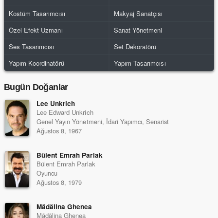
Kostüm Tasarımcısı
Makyaj Sanatçısı
Özel Efekt Uzmanı
Sanat Yönetmeni
Ses Tasarımcısı
Set Dekoratörü
Yapım Koordinatörü
Yapım Tasarımcısı
Bugün Doğanlar
Lee Unkrich
Lee Edward Unkrich
Genel Yayın Yönetmeni, İdari Yapımcı, Senarist
Ağustos 8, 1967
Bülent Emrah Parlak
Bülent Emrah Parlak
Oyuncu
Ağustos 8, 1979
Mãdãlina Ghenea
Mãdãlina Ghenea