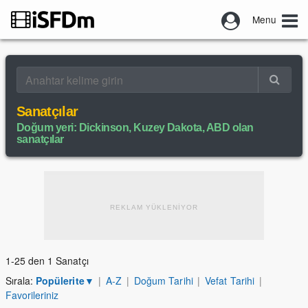
Menu
Sanatçılar
Doğum yeri: Dickinson, Kuzey Dakota, ABD olan
sanatçılar
REKLAM YÜKLENİYOR
1-25 den 1 Sanatçı
Sırala:
Popülerite
▼
|
A-Z
|
Doğum Tarihi
|
Vefat Tarihi
|
Favorileriniz