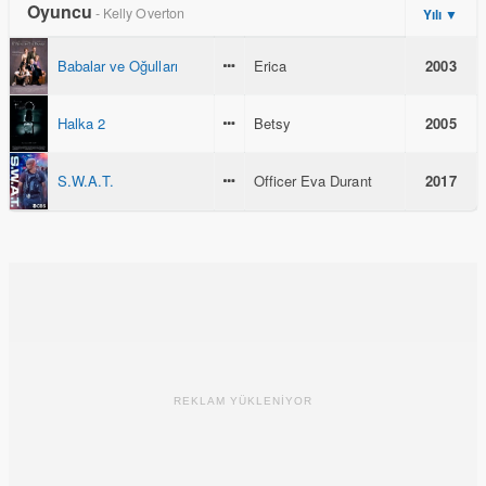
Oyuncu
- Kelly Overton
Yılı ▼
Babalar ve Oğulları
Erica
2003
Halka 2
Betsy
2005
S.W.A.T.
Officer Eva Durant
2017
REKLAM YÜKLENİYOR