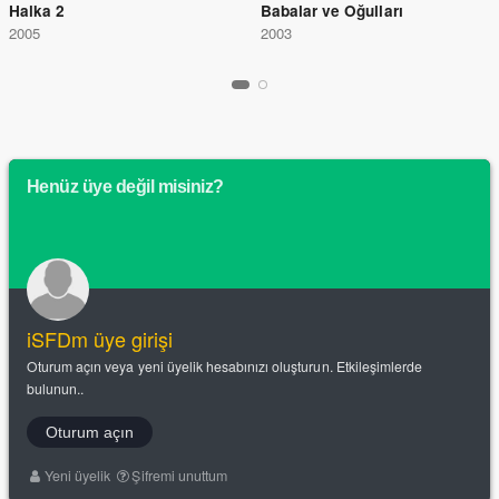
Halka 2
Babalar ve Oğulları
2005
2003
Henüz üye değil misiniz?
iSFDm üye girişi
Oturum açın veya yeni üyelik hesabınızı oluşturun. Etkileşimlerde
bulunun..
Oturum açın
Yeni üyelik
Şifremi unuttum